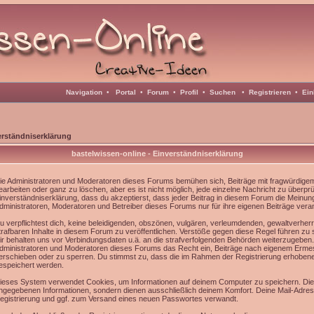
Navigation
•
Portal
•
Forum
•
Profil
•
Suchen
•
Registrieren
•
Ein
erständniserklärung
bastelwissen-online - Einverständniserklärung
ie Administratoren und Moderatoren dieses Forums bemühen sich, Beiträge mit fragwürdigem 
earbeiten oder ganz zu löschen, aber es ist nicht möglich, jede einzelne Nachricht zu überpr
inverständniserklärung, dass du akzeptierst, dass jeder Beitrag in diesem Forum die Meinun
dministratoren, Moderatoren und Betreiber dieses Forums nur für ihre eigenen Beiträge veran
u verpflichtest dich, keine beleidigenden, obszönen, vulgären, verleumdenden, gewaltverhe
trafbaren Inhalte in diesem Forum zu veröffentlichen. Verstöße gegen diese Regel führen zu
ir behalten uns vor Verbindungsdaten u.ä. an die strafverfolgenden Behörden weiterzugeben
dministratoren und Moderatoren dieses Forums das Recht ein, Beiträge nach eigenem Ermes
erschieben oder zu sperren. Du stimmst zu, dass die im Rahmen der Registrierung erhoben
espeichert werden.
ieses System verwendet Cookies, um Informationen auf deinem Computer zu speichern. Die
ngegebenen Informationen, sondern dienen ausschließlich deinem Komfort. Deine Mail-Adress
egistrierung und ggf. zum Versand eines neuen Passwortes verwandt.