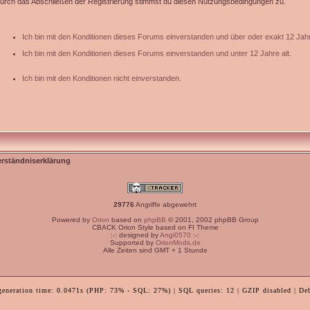
urch das Abschließen der Registrierung stimmst du diesen Nutzungsbedingungen zu.
Ich bin mit den Konditionen dieses Forums einverstanden und über oder exakt 12 Jahr
Ich bin mit den Konditionen dieses Forums einverstanden und unter 12 Jahre alt.
Ich bin mit den Konditionen nicht einverstanden.
erständniserklärung
29776
Angriffe abgewehrt
Powered by
Orion
based on
phpBB
© 2001, 2002 phpBB Group
CBACK Orion Style based on FI Theme
:-: designed by
Angi0570
:-:
Supported by
OrionMods.de
Alle Zeiten sind GMT + 1 Stunde
generation time: 0.0471s (PHP: 73% - SQL: 27%) | SQL queries: 12 | GZIP disabled | De