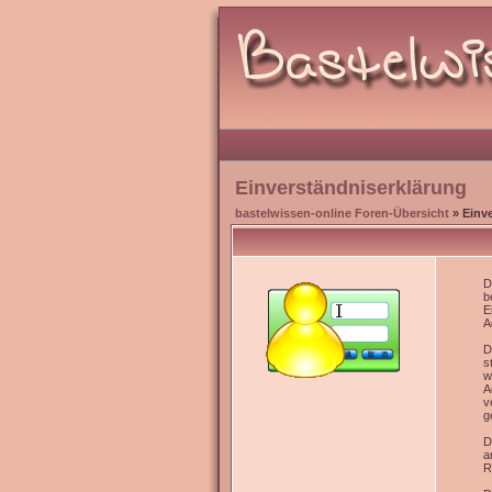
Einverständniserklärung
bastelwissen-online Foren-Übersicht
» Einv
D
b
E
A
D
s
w
A
v
g
D
a
R