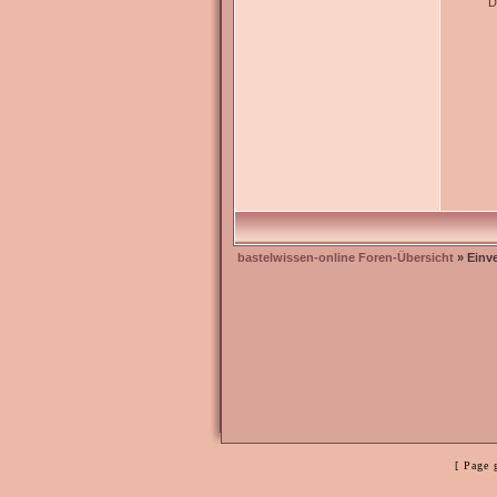
D
bastelwissen-online Foren-Übersicht
» Einv
[ Page 