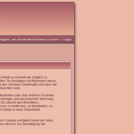
loggen, um private Nachrichten zu lesen
•
Login
Inhalt so schnell wie möglich zu
üfen. Du bestätigst mit Absenden dieser
g des Urhebers wiedergibt und dass die
twortlich sind.
rrlichenden oder aus anderen Gründen
 sofortiger und permanenter Sperrung,
. Du räumst den Betreibern,
sen zu entfernen, zu bearbeiten, zu
en Daten in einer Datenbank
se Cookies enthalten keine der oben
e wird nur zur Bestätigung der