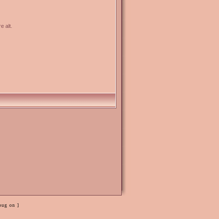
e alt.
bug on ]