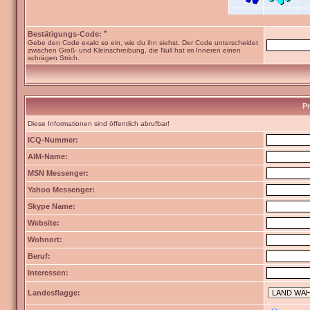
*
Bestätigungs-Code:
Gebe den Code exakt so ein, wie du ihn siehst. Der Code unterscheidet
zwischen Groß- und Kleinschreibung, die Null hat im Inneren einen
schrägen Strich.
Pr
Diese Informationen sind öffentlich abrufbar!
ICQ-Nummer:
AIM-Name:
MSN Messenger:
Yahoo Messenger:
Skype Name:
Website:
Wohnort:
Beruf:
Interessen:
Landesflagge: