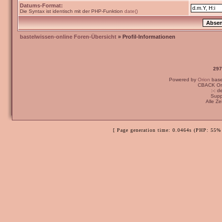
Datums-Format:
Die Syntax ist identisch mit der PHP-Funktion
date()
bastelwissen-online Foren-Übersicht
» Profil-Informationen
297
Powered by
Orion
bas
CBACK Ori
:-: 
Supp
Alle Z
[ Page generation time: 0.0464s (PHP: 55% 