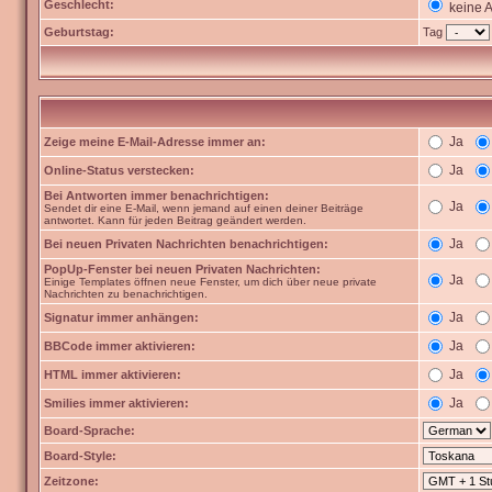
Geschlecht:
keine 
Geburtstag:
Tag
Ja
Zeige meine E-Mail-Adresse immer an:
Ja
Online-Status verstecken:
Bei Antworten immer benachrichtigen:
Ja
Sendet dir eine E-Mail, wenn jemand auf einen deiner Beiträge
antwortet. Kann für jeden Beitrag geändert werden.
Ja
Bei neuen Privaten Nachrichten benachrichtigen:
PopUp-Fenster bei neuen Privaten Nachrichten:
Ja
Einige Templates öffnen neue Fenster, um dich über neue private
Nachrichten zu benachrichtigen.
Ja
Signatur immer anhängen:
Ja
BBCode immer aktivieren:
Ja
HTML immer aktivieren:
Ja
Smilies immer aktivieren:
Board-Sprache:
Board-Style:
Zeitzone: