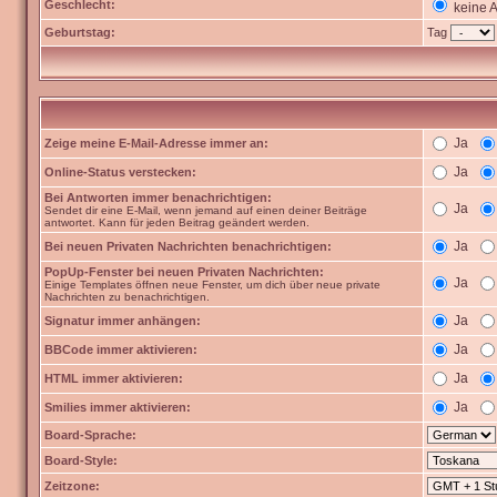
Geschlecht:
keine 
Geburtstag:
Tag
Ja
Zeige meine E-Mail-Adresse immer an:
Ja
Online-Status verstecken:
Bei Antworten immer benachrichtigen:
Ja
Sendet dir eine E-Mail, wenn jemand auf einen deiner Beiträge
antwortet. Kann für jeden Beitrag geändert werden.
Ja
Bei neuen Privaten Nachrichten benachrichtigen:
PopUp-Fenster bei neuen Privaten Nachrichten:
Ja
Einige Templates öffnen neue Fenster, um dich über neue private
Nachrichten zu benachrichtigen.
Ja
Signatur immer anhängen:
Ja
BBCode immer aktivieren:
Ja
HTML immer aktivieren:
Ja
Smilies immer aktivieren:
Board-Sprache:
Board-Style:
Zeitzone: