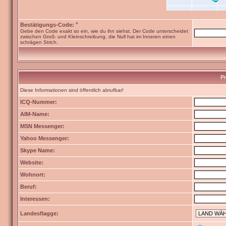
*
Bestätigungs-Code:
Gebe den Code exakt so ein, wie du ihn siehst. Der Code unterscheidet
zwischen Groß- und Kleinschreibung, die Null hat im Inneren einen
schrägen Strich.
Pr
Diese Informationen sind öffentlich abrufbar!
ICQ-Nummer:
AIM-Name:
MSN Messenger:
Yahoo Messenger:
Skype Name:
Website:
Wohnort:
Beruf:
Interessen:
Landesflagge: