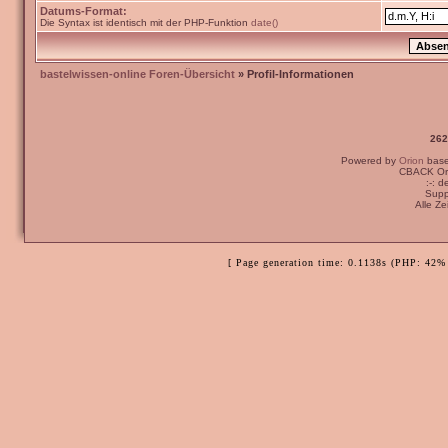
Datums-Format:
Die Syntax ist identisch mit der PHP-Funktion
date()
bastelwissen-online Foren-Übersicht
» Profil-Informationen
262
Powered by
Orion
bas
CBACK Ori
:-: 
Supp
Alle Z
[ Page generation time: 0.1138s (PHP: 42% 