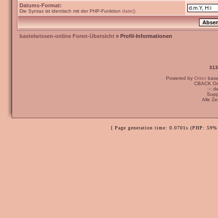
Datums-Format:
Die Syntax ist identisch mit der PHP-Funktion
date()
bastelwissen-online Foren-Übersicht
» Profil-Informationen
313
Powered by
Orion
bas
CBACK Ori
:-: 
Supp
Alle Z
[ Page generation time: 0.0701s (PHP: 59% 