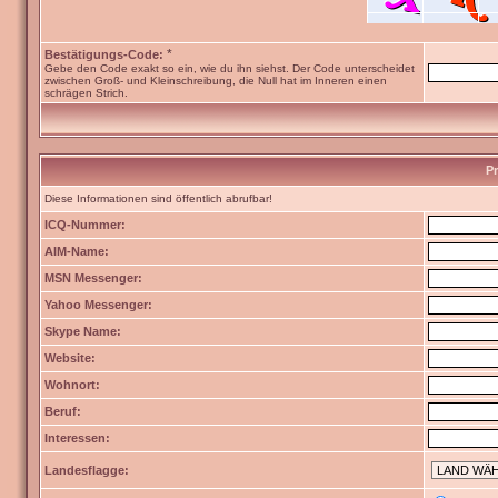
*
Bestätigungs-Code:
Gebe den Code exakt so ein, wie du ihn siehst. Der Code unterscheidet
zwischen Groß- und Kleinschreibung, die Null hat im Inneren einen
schrägen Strich.
Pr
Diese Informationen sind öffentlich abrufbar!
ICQ-Nummer:
AIM-Name:
MSN Messenger:
Yahoo Messenger:
Skype Name:
Website:
Wohnort:
Beruf:
Interessen:
Landesflagge: