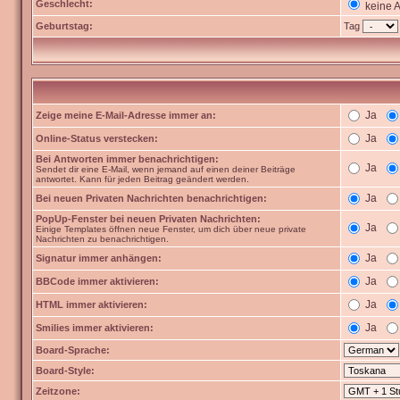
Geschlecht:
keine 
Geburtstag:
Tag
Ja
Zeige meine E-Mail-Adresse immer an:
Ja
Online-Status verstecken:
Bei Antworten immer benachrichtigen:
Ja
Sendet dir eine E-Mail, wenn jemand auf einen deiner Beiträge
antwortet. Kann für jeden Beitrag geändert werden.
Ja
Bei neuen Privaten Nachrichten benachrichtigen:
PopUp-Fenster bei neuen Privaten Nachrichten:
Ja
Einige Templates öffnen neue Fenster, um dich über neue private
Nachrichten zu benachrichtigen.
Ja
Signatur immer anhängen:
Ja
BBCode immer aktivieren:
Ja
HTML immer aktivieren:
Ja
Smilies immer aktivieren:
Board-Sprache:
Board-Style:
Zeitzone: