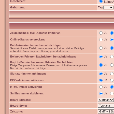
Geschlecht:
keine 
Geburtstag:
Tag
Ja
Zeige meine E-Mail-Adresse immer an:
Ja
Online-Status verstecken:
Bei Antworten immer benachrichtigen:
Ja
Sendet dir eine E-Mail, wenn jemand auf einen deiner Beiträge
antwortet. Kann für jeden Beitrag geändert werden.
Ja
Bei neuen Privaten Nachrichten benachrichtigen:
PopUp-Fenster bei neuen Privaten Nachrichten:
Ja
Einige Templates öffnen neue Fenster, um dich über neue private
Nachrichten zu benachrichtigen.
Ja
Signatur immer anhängen:
Ja
BBCode immer aktivieren:
Ja
HTML immer aktivieren:
Ja
Smilies immer aktivieren:
Board-Sprache:
Board-Style:
Zeitzone: