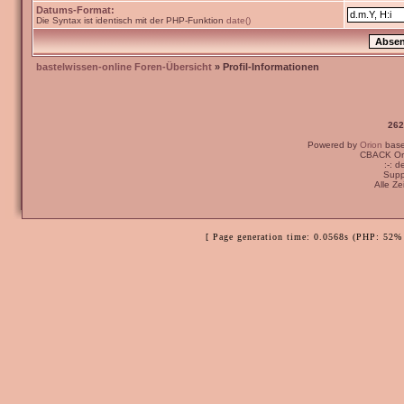
Datums-Format:
Die Syntax ist identisch mit der PHP-Funktion
date()
bastelwissen-online Foren-Übersicht
» Profil-Informationen
262
Powered by
Orion
bas
CBACK Ori
:-: 
Supp
Alle Z
[ Page generation time: 0.0568s (PHP: 52% 