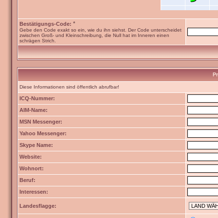
*
Bestätigungs-Code:
Gebe den Code exakt so ein, wie du ihn siehst. Der Code unterscheidet
zwischen Groß- und Kleinschreibung, die Null hat im Inneren einen
schrägen Strich.
Pr
Diese Informationen sind öffentlich abrufbar!
ICQ-Nummer:
AIM-Name:
MSN Messenger:
Yahoo Messenger:
Skype Name:
Website:
Wohnort:
Beruf:
Interessen:
Landesflagge: