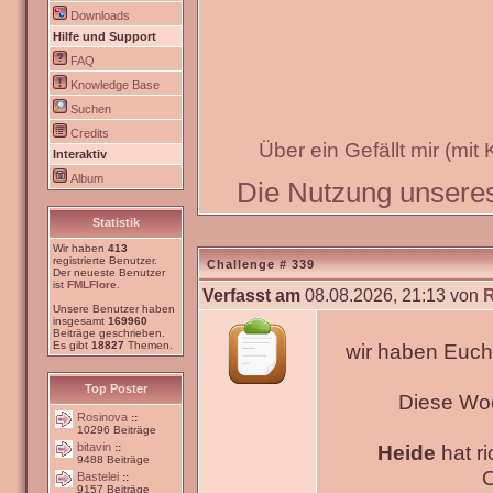
Downloads
Hilfe und Support
FAQ
Knowledge Base
Suchen
Credits
Über ein Gefällt mir (mit
Interaktiv
Album
Die Nutzung unseres 
Statistik
Wir haben
413
registrierte Benutzer.
Challenge # 339
Der neueste Benutzer
ist
FMLFlore
.
Verfasst am
08.08.2026, 21:13 von
Unsere Benutzer haben
insgesamt
169960
Beiträge geschrieben.
Es gibt
18827
Themen.
wir haben Euch
Top Poster
Diese Wo
Rosinova
::
10296 Beiträge
bitavin
Heide
hat ri
::
9488 Beiträge
O
Bastelei
::
9157 Beiträge