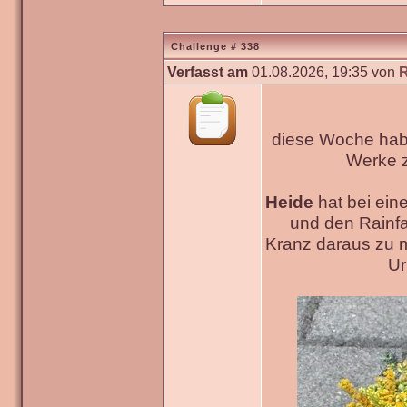
Challenge # 338
Verfasst am
01.08.2026, 19:35 von
diese Woche habe
Werke
Heide
hat bei ein
und den Rainfa
Kranz daraus zu 
Ur