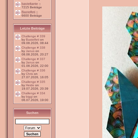
basteltante
::
7215 Beiträge
Bastelfeti
::
6600 Beiträge
Letzte Beiträge
Challenge # 339
by
Bastelfeti
on
09.08.2026, 08:44
Challenge # 338
by
Janus
on
08.08.2026, 20:27
Challenge # 337
by
Janus
on
01.08.2026, 22:00
Challenge # 336
by
Chris
on
27.07.2026, 16:05
Challenge # 335
by
Heide
on
19.07.2026, 20:39
Challenge # 334
by
biggi
on
06.07.2026, 19:00
Suchen