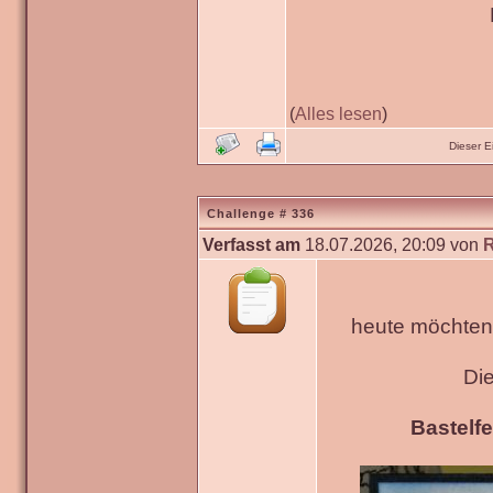
(
Alles lesen
)
Dieser 
Challenge # 336
Verfasst am
18.07.2026, 20:09 von
heute möchten 
Di
Bastelfe