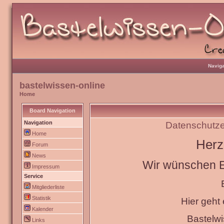
Naviga
bastelwissen-online
Home
Board Navigation
Navigation
Datenschutze
Home
Herz
Forum
News
Wir wünschen Eu
Impressum
Service
Mitgliederliste
Statistik
Hier geht
Kalender
Bastelw
Links