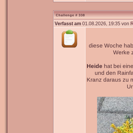
Challenge # 338
Verfasst am
01.08.2026, 19:35 von
diese Woche habe
Werke
Heide
hat bei ein
und den Rainfa
Kranz daraus zu 
Ur