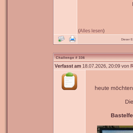
(
Alles lesen
)
Dieser 
Challenge # 336
Verfasst am
18.07.2026, 20:09 von
heute möchten 
Di
Bastelfe