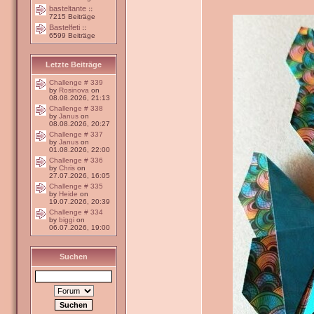
basteltante
::
7215 Beiträge
Bastelfeti
::
6599 Beiträge
Letzte Beiträge
Challenge # 339
by
Rosinova
on
08.08.2026, 21:13
Challenge # 338
by
Janus
on
08.08.2026, 20:27
Challenge # 337
by
Janus
on
01.08.2026, 22:00
Challenge # 336
by
Chris
on
27.07.2026, 16:05
Challenge # 335
by
Heide
on
19.07.2026, 20:39
Challenge # 334
by
biggi
on
06.07.2026, 19:00
Suchen