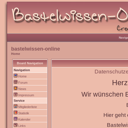
Naviga
bastelwissen-online
Home
Board Navigation
Navigation
Datenschutze
Home
Herz
Forum
News
Wir wünschen Eu
Impressum
Service
Mitgliederliste
Statistik
Hier geht
Kalender
Bastelw
Links