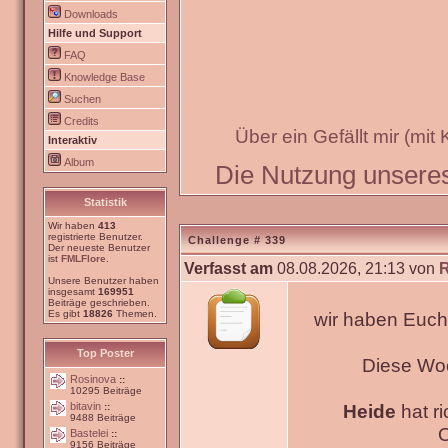
Downloads
Hilfe und Support
FAQ
Knowledge Base
Suchen
Credits
Über ein Gefällt mir (mit
Interaktiv
Album
Die Nutzung unseres 
Statistik
Wir haben
413
registrierte Benutzer.
Challenge # 339
Der neueste Benutzer
ist
FMLFlore
.
Verfasst am
08.08.2026, 21:13 von
Unsere Benutzer haben
insgesamt
169951
Beiträge geschrieben.
Es gibt
18826
Themen.
wir haben Euch
Top Poster
Diese Wo
Rosinova
::
10295 Beiträge
bitavin
Heide
hat ri
::
9488 Beiträge
O
Bastelei
::
9156 Beiträge