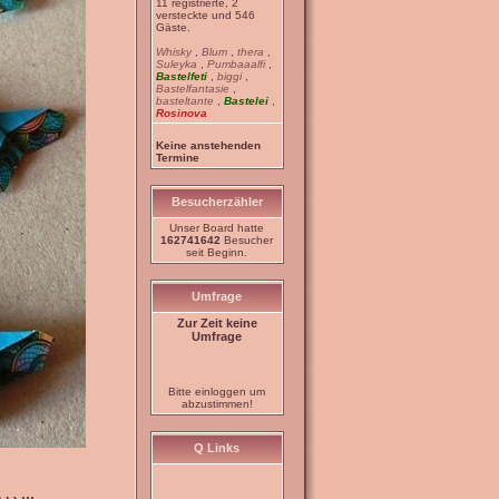
11 registrierte, 2
versteckte und 546
Gäste.
Whisky
,
Blum
,
thera
,
Suleyka
,
Pumbaaalfi
,
Bastelfeti
,
biggi
,
Bastelfantasie
,
basteltante
,
Bastelei
,
Rosinova
Keine anstehenden
Termine
Besucherzähler
Unser Board hatte
162741642
Besucher
seit Beginn.
Umfrage
Zur Zeit keine
Umfrage
Bitte einloggen um
abzustimmen!
Q Links