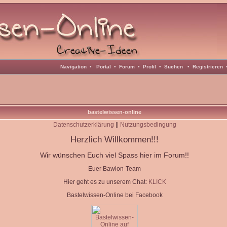
Navigation
•
Portal
•
Forum
•
Profil
•
Suchen
•
Registrieren
bastelwissen-online
Datenschutzerklärung
||
Nutzungsbedingung
Herzlich Willkommen!!!
Wir wünschen Euch viel Spass hier im Forum!!
Euer Bawion-Team
Hier geht es zu unserem Chat:
KLICK
Bastelwissen-Online bei Facebook