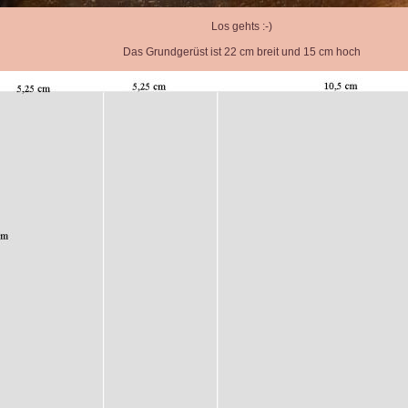
Los gehts :-)
Das Grundgerüst ist 22 cm breit und 15 cm hoch