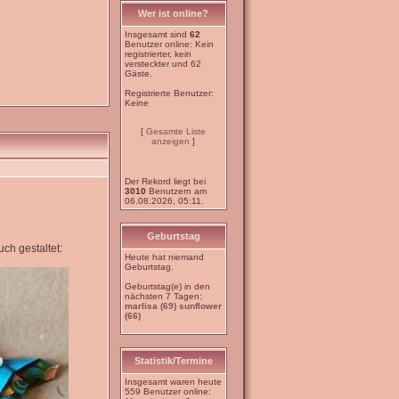
Wer ist online?
Insgesamt sind
62
Benutzer online: Kein
registrierter, kein
versteckter und 62
Gäste.
Registrierte Benutzer:
Keine
[
Gesamte Liste
anzeigen
]
Der Rekord liegt bei
3010
Benutzern am
06.08.2026, 05:11.
Geburtstag
ch gestaltet:
Heute hat niemand
Geburtstag.
Geburtstag(e) in den
nächsten 7 Tagen:
marlisa (69)
sunflower
(66)
Statistik/Termine
Insgesamt waren heute
559 Benutzer online: