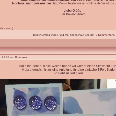
Nochmal nachzulesen hier:
http://www.bastelwissen-online.de/viewtopi
Liebe Grüße
Euer Bawion-Team!
Alles lesen
)
Dieser Eintrag wurde
641
mal angeschaut und hat
6 Kommentare
.
, 21:00 von
Rosinova
Hallo Ihr Lieben, diese Woche haben wir wieder einen Sketch für Euc
Naja eigentlich ist es eine Anleitung für eine einfache Z Fold Karte.
So sieht sie fertig aus: