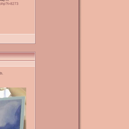
c.php?t=8273
h.