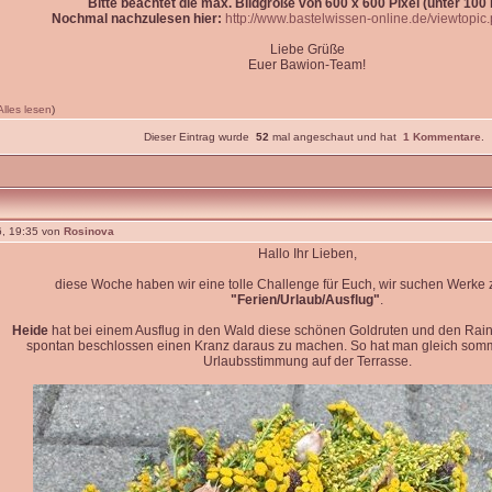
Bitte beachtet die max. Bildgröße von 600 x 600 Pixel (unter 100 k
Nochmal nachzulesen hier:
http://www.bastelwissen-online.de/viewtopi
Liebe Grüße
Euer Bawion-Team!
Alles lesen
)
Dieser Eintrag wurde
52
mal angeschaut und hat
1 Kommentare
.
, 19:35 von
Rosinova
Hallo Ihr Lieben,
diese Woche haben wir eine tolle Challenge für Euch, wir suchen Werk
"Ferien/Urlaub/Ausflug"
.
Heide
hat bei einem Ausflug in den Wald diese schönen Goldruten und den Rain
spontan beschlossen einen Kranz daraus zu machen. So hat man gleich so
Urlaubsstimmung auf der Terrasse.