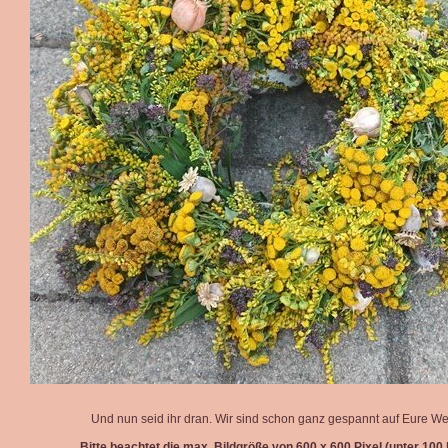
Und nun seid ihr dran. Wir sind schon ganz gespannt auf Eure We
Bitte beachtet die max. Bildgröße von 600 x 600 Pixel (unter 100 k