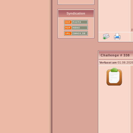
Syndication
(
Challenge # 338
Verfasst am
01.08.2026