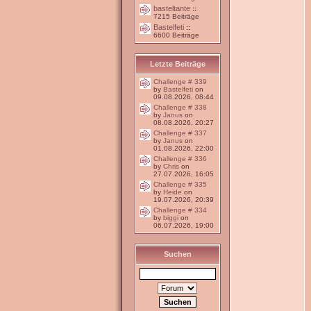
basteltante
::
7215 Beiträge
Bastelfeti
::
6600 Beiträge
Letzte Beiträge
Challenge # 339
by
Bastelfeti
on
09.08.2026, 08:44
Challenge # 338
by
Janus
on
08.08.2026, 20:27
Challenge # 337
by
Janus
on
01.08.2026, 22:00
Challenge # 336
by
Chris
on
27.07.2026, 16:05
Challenge # 335
by
Heide
on
19.07.2026, 20:39
Challenge # 334
by
biggi
on
06.07.2026, 19:00
Suchen