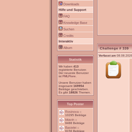
Downloads
Hilfe und Support
FAQ
Knowledge Base
Suchen
Credits
Interaktiv
Album
Challenge # 339
Verfasst am
08.08.2026
Statistik
Wir haben
413
registrierte Benutzer.
Der neueste Benutzer
ist
FMLFlore
.
Unsere Benutzer haben
insgesamt
169954
Beiträge geschrieben.
Es gibt
18826
Themen.
Top Poster
Rosinova
::
10295 Beiträge
bitavin
::
9488 Beiträge
Bastelei
::
9156 Beiträge