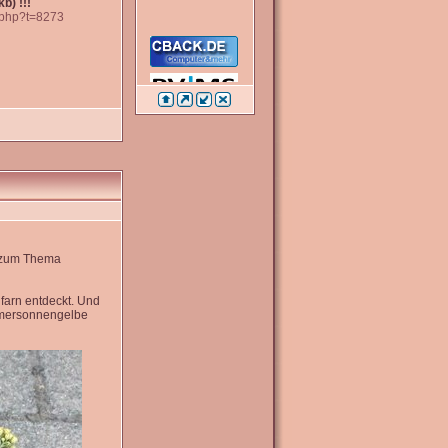
b) !!!
c.php?t=8273
e zum Thema
farn entdeckt. Und
mmersonnengelbe