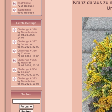
Kranz daraus zu 
basteltante
::
7215 Beiträge
Ur
Bastelfeti
::
6599 Beiträge
Letzte Beiträge
Challenge # 338
by
Bastelfantasie
on 04.08.2026,
14:07
Challenge # 337
by
Janus
on
01.08.2026, 22:00
Challenge # 336
by
Chris
on
27.07.2026, 16:05
Challenge # 335
by
Heide
on
19.07.2026, 20:39
Challenge # 334
by
biggi
on
06.07.2026, 19:00
Challenge # 333
by
Bastelfeti
on
05.07.2026, 10:05
Suchen