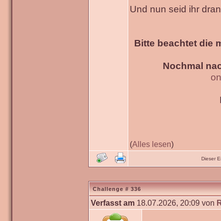
Und nun seid ihr dra
Bitte beachtet die 
Nochmal nac
on
(
Alles lesen
)
Dieser 
Challenge # 336
Verfasst am
18.07.2026, 20:09 von