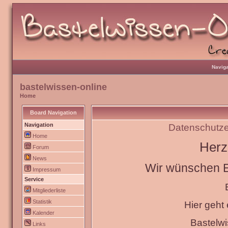
Naviga
bastelwissen-online
Home
Board Navigation
Navigation
Datenschutze
Home
Herz
Forum
News
Wir wünschen Eu
Impressum
Service
Mitgliederliste
Statistik
Hier geht
Kalender
Bastelw
Links