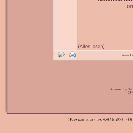
on
(
Alles lesen
)
Dieser E
Powered by
Ori
CBA
[ Page generation time: 0.0872s (PHP: 48% 