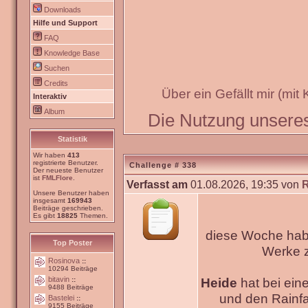
Downloads
Hilfe und Support
FAQ
Knowledge Base
Suchen
Credits
Über ein Gefällt mir (mit
Interaktiv
Album
Die Nutzung unseres 
Statistik
Wir haben
413
registrierte Benutzer.
Challenge # 338
Der neueste Benutzer
ist
FMLFlore
.
Verfasst am
01.08.2026, 19:35 von
Unsere Benutzer haben
insgesamt
169943
Beiträge geschrieben.
Es gibt
18825
Themen.
diese Woche habe
Top Poster
Werke
Rosinova
::
10294 Beiträge
bitavin
Heide
hat bei ein
::
9488 Beiträge
und den Rainfa
Bastelei
::
9155 Beiträge