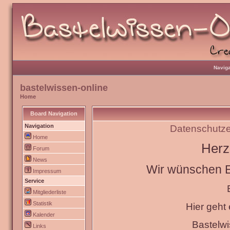
Naviga
bastelwissen-online
Home
Board Navigation
Navigation
Datenschutze
Home
Herz
Forum
News
Wir wünschen Eu
Impressum
Service
Mitgliederliste
Statistik
Hier geht
Kalender
Bastelw
Links