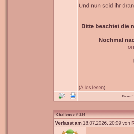
Und nun seid ihr dra
Bitte beachtet die 
Nochmal nac
on
(
Alles lesen
)
Dieser 
Challenge # 336
Verfasst am
18.07.2026, 20:09 von