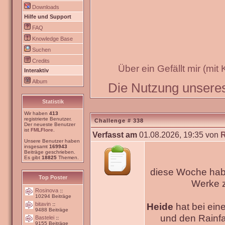
Downloads
Hilfe und Support
FAQ
Knowledge Base
Suchen
Credits
Über ein Gefällt mir (mit
Interaktiv
Album
Die Nutzung unseres 
Statistik
Wir haben
413
registrierte Benutzer.
Challenge # 338
Der neueste Benutzer
ist
FMLFlore
.
Verfasst am
01.08.2026, 19:35 von
Unsere Benutzer haben
insgesamt
169943
Beiträge geschrieben.
Es gibt
18825
Themen.
diese Woche habe
Top Poster
Werke
Rosinova
::
10294 Beiträge
bitavin
Heide
hat bei ein
::
9488 Beiträge
und den Rainfa
Bastelei
::
9155 Beiträge