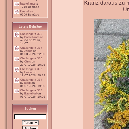
Kranz daraus zu 
basteltante
::
7215 Beiträge
Ur
Bastelfeti
::
6599 Beiträge
Letzte Beiträge
Challenge # 338
by
Bastelfantasie
on 04.08.2026,
14:07
Challenge # 337
by
Janus
on
01.08.2026, 22:00
Challenge # 336
by
Chris
on
27.07.2026, 16:05
Challenge # 335
by
Heide
on
19.07.2026, 20:39
Challenge # 334
by
biggi
on
06.07.2026, 19:00
Challenge # 333
by
Bastelfeti
on
05.07.2026, 10:05
Suchen