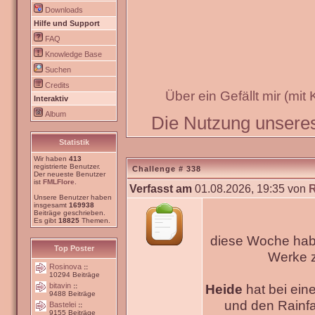
Downloads
Hilfe und Support
FAQ
Knowledge Base
Suchen
Credits
Über ein Gefällt mir (mit
Interaktiv
Album
Die Nutzung unseres 
Statistik
Wir haben
413
registrierte Benutzer.
Challenge # 338
Der neueste Benutzer
ist
FMLFlore
.
Verfasst am
01.08.2026, 19:35 von
Unsere Benutzer haben
insgesamt
169938
Beiträge geschrieben.
Es gibt
18825
Themen.
diese Woche habe
Top Poster
Werke
Rosinova
::
10294 Beiträge
bitavin
Heide
hat bei ein
::
9488 Beiträge
und den Rainfa
Bastelei
::
9155 Beiträge