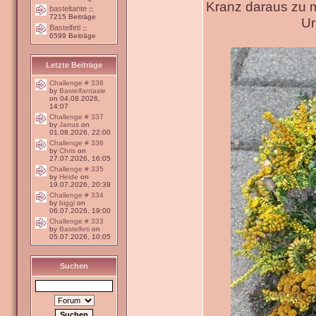
Kranz daraus zu 
basteltante
::
7215 Beiträge
Ur
Bastelfeti
::
6599 Beiträge
Letzte Beiträge
Challenge # 338
by
Bastelfantasie
on 04.08.2026,
14:07
Challenge # 337
by
Janus
on
01.08.2026, 22:00
Challenge # 336
by
Chris
on
27.07.2026, 16:05
Challenge # 335
by
Heide
on
19.07.2026, 20:39
Challenge # 334
by
biggi
on
06.07.2026, 19:00
Challenge # 333
by
Bastelfeti
on
05.07.2026, 10:05
Suchen