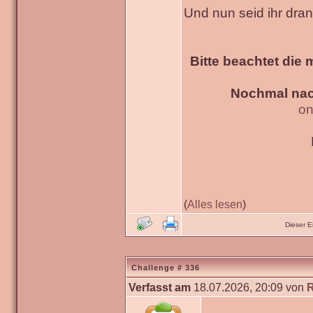
Und nun seid ihr dra
Bitte beachtet die 
Nochmal nac
on
(
Alles lesen
)
Dieser 
Challenge # 336
Verfasst am
18.07.2026, 20:09 von