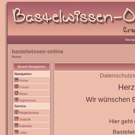
Naviga
bastelwissen-online
Home
Board Navigation
Navigation
Datenschutze
Home
Herz
Forum
News
Wir wünschen Eu
Impressum
Service
Mitgliederliste
Statistik
Hier geht
Kalender
Bastelw
Links