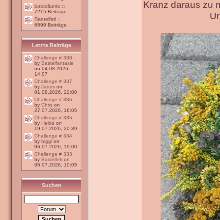
Kranz daraus zu 
basteltante
::
7215 Beiträge
Ur
Bastelfeti
::
6599 Beiträge
Letzte Beiträge
Challenge # 338
by
Bastelfantasie
on 04.08.2026,
14:07
Challenge # 337
by
Janus
on
01.08.2026, 22:00
Challenge # 336
by
Chris
on
27.07.2026, 16:05
Challenge # 335
by
Heide
on
19.07.2026, 20:39
Challenge # 334
by
biggi
on
06.07.2026, 19:00
Challenge # 333
by
Bastelfeti
on
05.07.2026, 10:05
Suchen