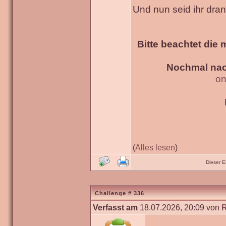
Und nun seid ihr dra
Bitte beachtet die 
Nochmal nac
on
(
Alles lesen
)
Dieser 
Challenge # 336
Verfasst am
18.07.2026, 20:09 von