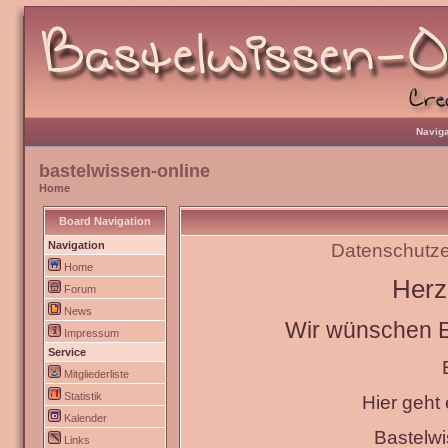
Naviga
bastelwissen-online
Home
Board Navigation
Navigation
Datenschutze
Home
Herz
Forum
News
Wir wünschen Eu
Impressum
Service
Mitgliederliste
Statistik
Hier geht
Kalender
Bastelw
Links