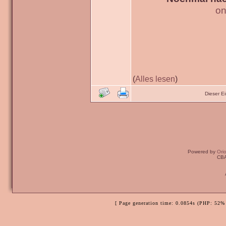
on
(
Alles lesen
)
Dieser E
Powered by
Ori
CBA
[ Page generation time: 0.0854s (PHP: 52% 