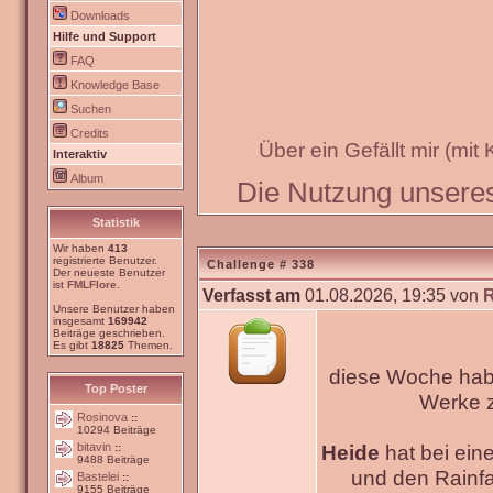
Downloads
Hilfe und Support
FAQ
Knowledge Base
Suchen
Credits
Über ein Gefällt mir (mit
Interaktiv
Album
Die Nutzung unseres 
Statistik
Wir haben
413
registrierte Benutzer.
Challenge # 338
Der neueste Benutzer
ist
FMLFlore
.
Verfasst am
01.08.2026, 19:35 von
Unsere Benutzer haben
insgesamt
169942
Beiträge geschrieben.
Es gibt
18825
Themen.
diese Woche habe
Top Poster
Werke
Rosinova
::
10294 Beiträge
bitavin
Heide
hat bei ein
::
9488 Beiträge
und den Rainfa
Bastelei
::
9155 Beiträge