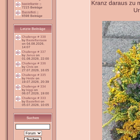
Kranz daraus zu 
basteltante
::
7215 Beiträge
Ur
Bastelfeti
::
6598 Beiträge
Letzte Beiträge
Challenge # 338
by
Bastelfantasie
on 04.08.2026,
14:07
Challenge # 337
by
Janus
on
01.08.2026, 22:00
Challenge # 336
by
Chris
on
27.07.2026, 16:05
Challenge # 335
by
Heide
on
19.07.2026, 20:39
Challenge # 334
by
biggi
on
06.07.2026, 19:00
Challenge # 333
by
Bastelfeti
on
05.07.2026, 10:05
Suchen