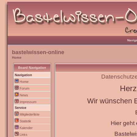
Naviga
bastelwissen-online
Home
Board Navigation
Navigation
Datenschutze
Home
Herz
Forum
News
Wir wünschen Eu
Impressum
Service
Mitgliederliste
Statistik
Hier geht
Kalender
Bastelw
Links