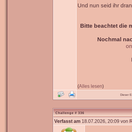
Und nun seid ihr dra
Bitte beachtet die 
Nochmal nac
on
(
Alles lesen
)
Dieser 
Challenge # 336
Verfasst am
18.07.2026, 20:09 von