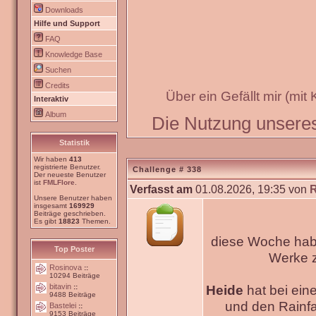
Downloads
Hilfe und Support
FAQ
Knowledge Base
Suchen
Credits
Über ein Gefällt mir (mit
Interaktiv
Album
Die Nutzung unseres 
Statistik
Wir haben
413
registrierte Benutzer.
Challenge # 338
Der neueste Benutzer
ist
FMLFlore
.
Verfasst am
01.08.2026, 19:35 von
Unsere Benutzer haben
insgesamt
169929
Beiträge geschrieben.
Es gibt
18823
Themen.
diese Woche habe
Top Poster
Werke
Rosinova
::
10294 Beiträge
bitavin
Heide
hat bei ein
::
9488 Beiträge
und den Rainfa
Bastelei
::
9153 Beiträge