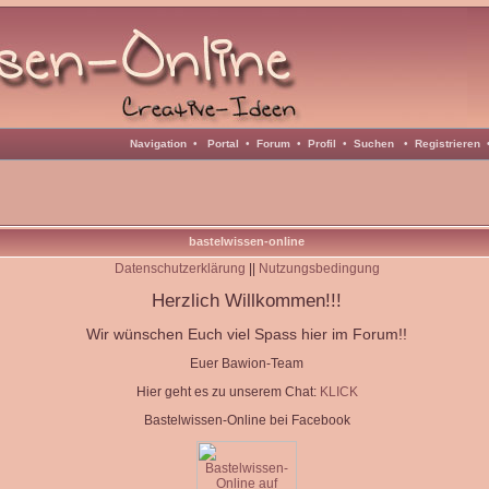
Navigation
•
Portal
•
Forum
•
Profil
•
Suchen
•
Registrieren
bastelwissen-online
Datenschutzerklärung
||
Nutzungsbedingung
Herzlich Willkommen!!!
Wir wünschen Euch viel Spass hier im Forum!!
Euer Bawion-Team
Hier geht es zu unserem Chat:
KLICK
Bastelwissen-Online bei Facebook