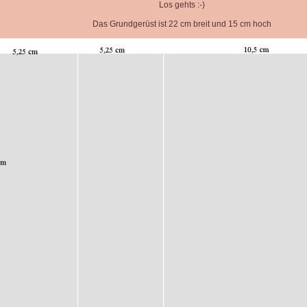
Los gehts :-)
Das Grundgerüst ist 22 cm breit und 15 cm hoch