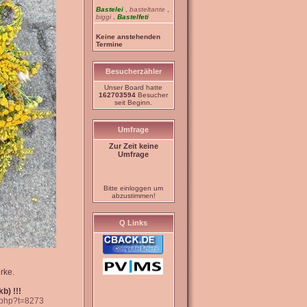
Bastelei
,
basteltante
,
biggi
,
Bastelfeti
Keine anstehenden
Termine
Besucherzähler
Unser Board hatte
162703594
Besucher
seit Beginn.
Umfrage
Zur Zeit keine
Umfrage
Bitte einloggen um
abzustimmen!
Q Links
rke.
b) !!!
c.php?t=8273