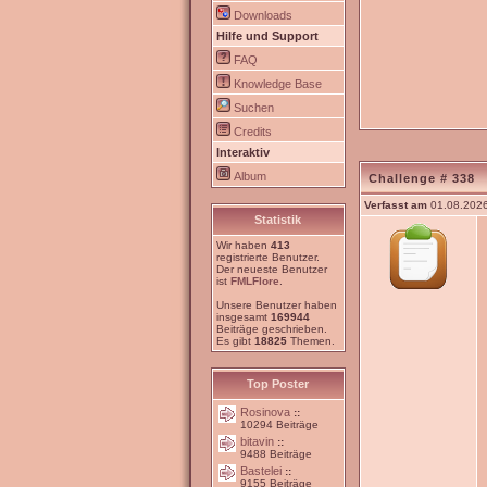
Downloads
Hilfe und Support
FAQ
Knowledge Base
Suchen
Credits
Interaktiv
Album
Challenge # 338
Verfasst am
01.08.2026
Statistik
Wir haben
413
registrierte Benutzer.
Der neueste Benutzer
ist
FMLFlore
.
Unsere Benutzer haben
insgesamt
169944
Beiträge geschrieben.
Es gibt
18825
Themen.
Top Poster
Rosinova
::
10294 Beiträge
bitavin
::
9488 Beiträge
Bastelei
::
9155 Beiträge