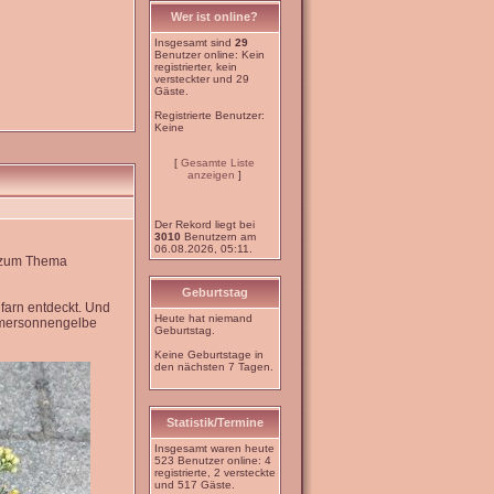
Wer ist online?
Insgesamt sind
29
Benutzer online: Kein
registrierter, kein
versteckter und 29
Gäste.
Registrierte Benutzer:
Keine
[
Gesamte Liste
anzeigen
]
Der Rekord liegt bei
3010
Benutzern am
06.08.2026, 05:11.
e zum Thema
Geburtstag
farn entdeckt. Und
Heute hat niemand
mmersonnengelbe
Geburtstag.
Keine Geburtstage in
den nächsten 7 Tagen.
Statistik/Termine
Insgesamt waren heute
523 Benutzer online: 4
registrierte, 2 versteckte
und 517 Gäste.