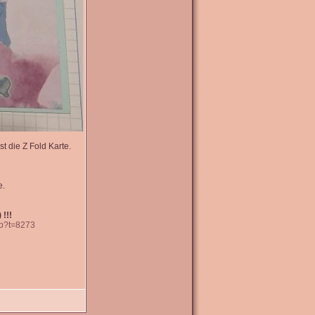
t die Z Fold Karte.
e.
 !!!
hp?t=8273