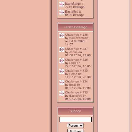
basteltante
::
7215 Beiträge
Bastelfeti
::
6599 Beiträge
Letzte Beiträge
Challenge # 338
by
Bastelfantasie
on 04.08.2026,
14:07
Challenge # 337
by
Janus
on
01.08.2026, 22:00
Challenge # 336
by
Chris
on
27.07.2026, 16:05
Challenge # 335
by
Heide
on
19.07.2026, 20:39
Challenge # 334
by
biggi
on
06.07.2026, 19:00
Challenge # 333
by
Bastelfeti
on
05.07.2026, 10:05
Suchen