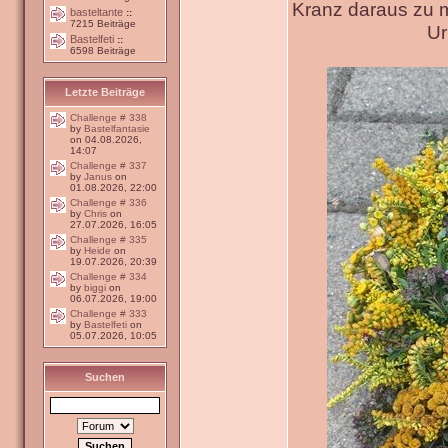
Kranz daraus zu 
basteltante
::
7215 Beiträge
Ur
Bastelfeti
::
6598 Beiträge
Letzte Beiträge
Challenge # 338
by
Bastelfantasie
on 04.08.2026,
14:07
Challenge # 337
by
Janus
on
01.08.2026, 22:00
Challenge # 336
by
Chris
on
27.07.2026, 16:05
Challenge # 335
by
Heide
on
19.07.2026, 20:39
Challenge # 334
by
biggi
on
06.07.2026, 19:00
Challenge # 333
by
Bastelfeti
on
05.07.2026, 10:05
Suchen