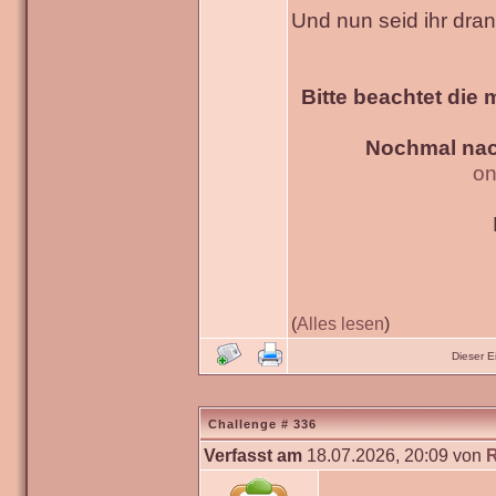
Und nun seid ihr dra
Bitte beachtet die 
Nochmal nac
on
(
Alles lesen
)
Dieser 
Challenge # 336
Verfasst am
18.07.2026, 20:09 von