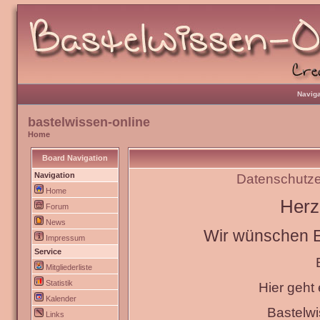
Naviga
bastelwissen-online
Home
Board Navigation
Navigation
Datenschutze
Home
Herz
Forum
News
Wir wünschen Eu
Impressum
Service
Mitgliederliste
Statistik
Hier geht
Kalender
Bastelw
Links