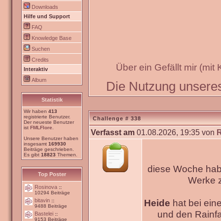
Downloads
Hilfe und Support
FAQ
Knowledge Base
Suchen
Credits
Über ein Gefällt mir (mit
Interaktiv
Album
Die Nutzung unseres 
Statistik
Wir haben
413
registrierte Benutzer.
Challenge # 338
Der neueste Benutzer
ist
FMLFlore
.
Verfasst am
01.08.2026, 19:35 von
Unsere Benutzer haben
insgesamt
169930
Beiträge geschrieben.
Es gibt
18823
Themen.
diese Woche habe
Top Poster
Werke
Rosinova
::
10294 Beiträge
bitavin
Heide
hat bei ein
::
9488 Beiträge
und den Rainfa
Bastelei
::
9153 Beiträge