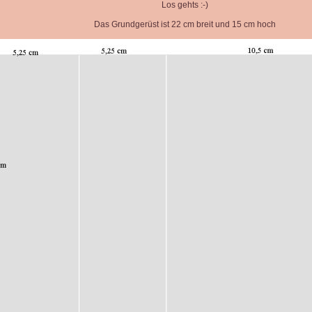
Los gehts :-)
Das Grundgerüst ist 22 cm breit und 15 cm hoch