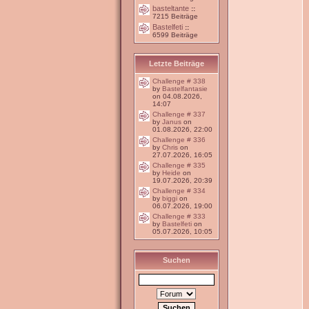
basteltante
::
7215 Beiträge
Bastelfeti
::
6599 Beiträge
Letzte Beiträge
Challenge # 338
by
Bastelfantasie
on 04.08.2026,
14:07
Challenge # 337
by
Janus
on
01.08.2026, 22:00
Challenge # 336
by
Chris
on
27.07.2026, 16:05
Challenge # 335
by
Heide
on
19.07.2026, 20:39
Challenge # 334
by
biggi
on
06.07.2026, 19:00
Challenge # 333
by
Bastelfeti
on
05.07.2026, 10:05
Suchen