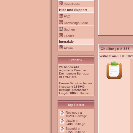
Downloads
Hilfe und Support
FAQ
Knowledge Base
Suchen
Credits
Interaktiv
Album
Challenge # 338
Verfasst am
01.08.2026
Statistik
Wir haben
413
registrierte Benutzer.
Der neueste Benutzer
ist
FMLFlore
.
Unsere Benutzer haben
insgesamt
169940
Beiträge geschrieben.
Es gibt
18825
Themen.
Top Poster
Rosinova
::
10294 Beiträge
bitavin
::
9488 Beiträge
Bastelei
::
9155 Beiträge