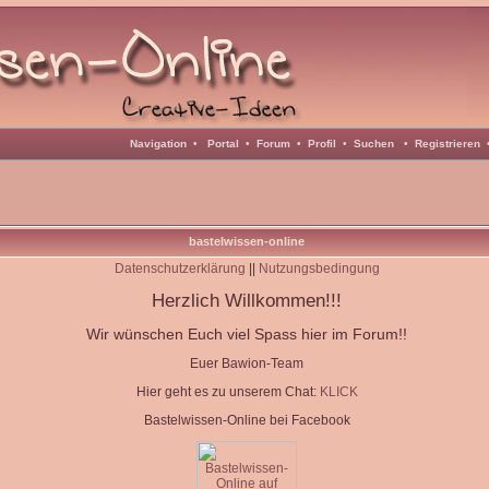
Navigation
•
Portal
•
Forum
•
Profil
•
Suchen
•
Registrieren
bastelwissen-online
Datenschutzerklärung
||
Nutzungsbedingung
Herzlich Willkommen!!!
Wir wünschen Euch viel Spass hier im Forum!!
Euer Bawion-Team
Hier geht es zu unserem Chat:
KLICK
Bastelwissen-Online bei Facebook