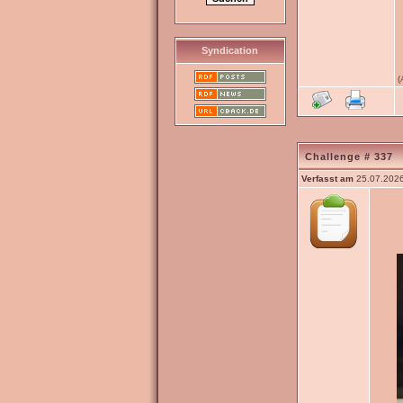
Syndication
(
Challenge # 337
Verfasst am
25.07.2026