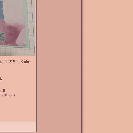
t die Z Fold Karte.
e.
 !!!
hp?t=8273