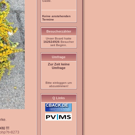
Gäste.
Keine anstehenden
Termine
Besucherzähler
Unser Board hatte
162624926
Besucher
seit Beginn.
Umfrage
Zur Zeit keine
Umfrage
Bitte einloggen um
abzustimmen!
Q Links
rke.
b) !!!
c.php?t=8273