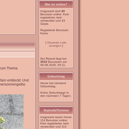
Wer ist online?
Insgesamt sind
43
Benutzer online: Kein
registrierter, kein
versteckter und 43
Gäste.
Registrierte Benutzer:
Keine
[
Gesamte Liste
anzeigen
]
Der Rekord liegt bei
3010
Benutzern am
06.08.2026, 05:11.
e zum Thema
Geburtstag
farn entdeckt. Und
Heute hat niemand
mmersonnengelbe
Geburtstag.
Keine Geburtstage in
den nächsten 7 Tagen.
Statistik/Termine
Insgesamt waren heute
114 Benutzer online:
Kein registrierter, kein
versteckter und 114