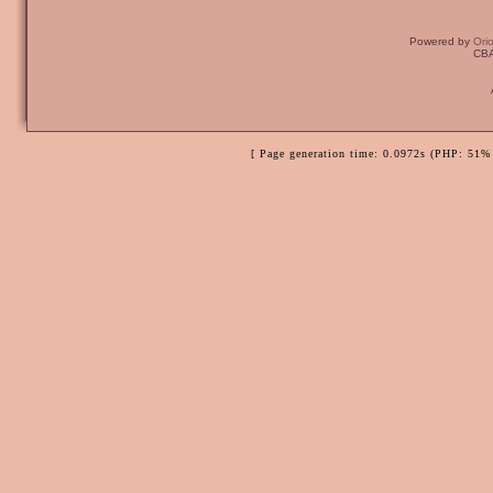
Powered by
Ori
CBA
[ Page generation time: 0.0972s (PHP: 51% 