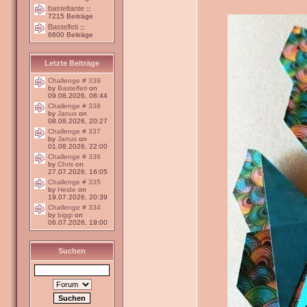
basteltante
::
7215 Beiträge
Bastelfeti
::
6600 Beiträge
Letzte Beiträge
Challenge # 339
by
Bastelfeti
on
09.08.2026, 08:44
Challenge # 338
by
Janus
on
08.08.2026, 20:27
Challenge # 337
by
Janus
on
01.08.2026, 22:00
Challenge # 336
by
Chris
on
27.07.2026, 16:05
Challenge # 335
by
Heide
on
19.07.2026, 20:39
Challenge # 334
by
biggi
on
06.07.2026, 19:00
Suchen