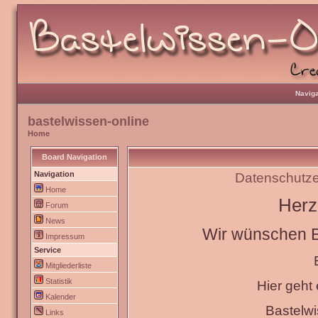
Naviga
bastelwissen-online
Home
Board Navigation
Navigation
Datenschutze
Home
Herz
Forum
News
Wir wünschen Eu
Impressum
Service
Mitgliederliste
Statistik
Hier geht
Kalender
Bastelw
Links