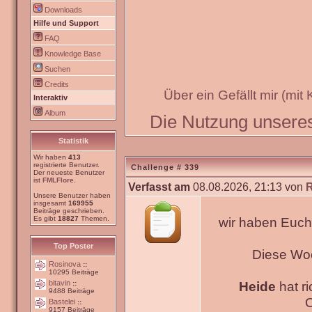
Downloads
Hilfe und Support
FAQ
Knowledge Base
Suchen
Credits
Über ein Gefällt mir (mit
Interaktiv
Album
Die Nutzung unseres 
Statistik
Wir haben
413
registrierte Benutzer.
Challenge # 339
Der neueste Benutzer
ist
FMLFlore
.
Verfasst am
08.08.2026, 21:13 von
Unsere Benutzer haben
insgesamt
169955
Beiträge geschrieben.
Es gibt
18827
Themen.
wir haben Euch
Top Poster
Diese Wo
Rosinova
::
10295 Beiträge
bitavin
Heide
hat ri
::
9488 Beiträge
O
Bastelei
::
9157 Beiträge