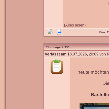
(
Alles lesen
)
Dieser 
Challenge # 336
Verfasst am
18.07.2026, 20:09 von
heute möchten 
Di
Bastelfe