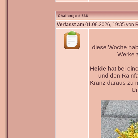
Challenge # 338
Verfasst am
01.08.2026, 19:35 von
diese Woche habe
Werke
Heide
hat bei ein
und den Rainfa
Kranz daraus zu 
Ur