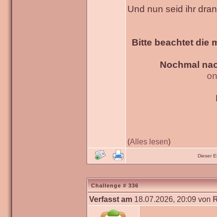
Und nun seid ihr dra
Bitte beachtet die 
Nochmal nac
on
(
Alles lesen
)
Dieser 
Challenge # 336
Verfasst am
18.07.2026, 20:09 von