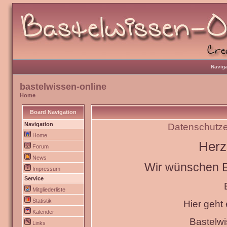
Naviga
bastelwissen-online
Home
Board Navigation
Navigation
Datenschutze
Home
Herz
Forum
News
Wir wünschen Eu
Impressum
Service
Mitgliederliste
Statistik
Hier geht
Kalender
Bastelw
Links