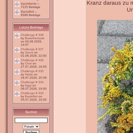
Kranz daraus zu 
basteltante
::
7215 Beiträge
Ur
Bastelfeti
::
6599 Beiträge
Letzte Beiträge
Challenge # 338
by
Bastelfantasie
on 04.08.2026,
14:07
Challenge # 337
by
Janus
on
01.08.2026, 22:00
Challenge # 336
by
Chris
on
27.07.2026, 16:05
Challenge # 335
by
Heide
on
19.07.2026, 20:39
Challenge # 334
by
biggi
on
06.07.2026, 19:00
Challenge # 333
by
Bastelfeti
on
05.07.2026, 10:05
Suchen