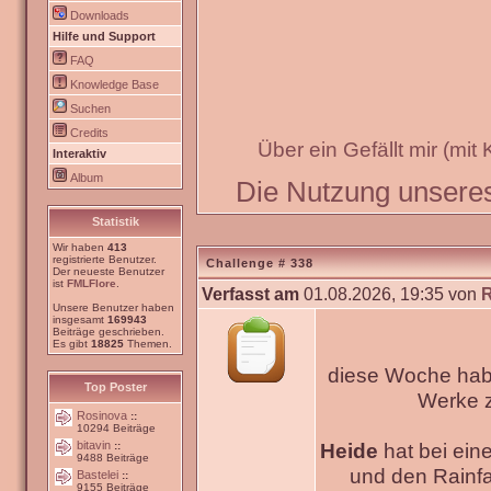
Downloads
Hilfe und Support
FAQ
Knowledge Base
Suchen
Credits
Über ein Gefällt mir (mit
Interaktiv
Album
Die Nutzung unseres 
Statistik
Wir haben
413
registrierte Benutzer.
Challenge # 338
Der neueste Benutzer
ist
FMLFlore
.
Verfasst am
01.08.2026, 19:35 von
Unsere Benutzer haben
insgesamt
169943
Beiträge geschrieben.
Es gibt
18825
Themen.
diese Woche habe
Top Poster
Werke
Rosinova
::
10294 Beiträge
bitavin
Heide
hat bei ein
::
9488 Beiträge
und den Rainfa
Bastelei
::
9155 Beiträge