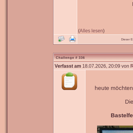
(
Alles lesen
)
Dieser 
Challenge # 336
Verfasst am
18.07.2026, 20:09 von
heute möchten 
Di
Bastelfe