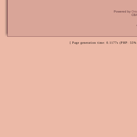
Powered by
Ori
CBA
[ Page generation time: 0.1177s (PHP: 55% 