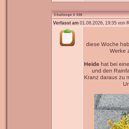
Challenge # 338
Verfasst am
01.08.2026, 19:35 von
diese Woche habe
Werke
Heide
hat bei ein
und den Rainfa
Kranz daraus zu 
Ur