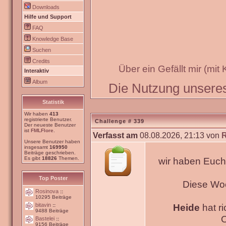
Downloads
Hilfe und Support
FAQ
Knowledge Base
Suchen
Credits
Über ein Gefällt mir (mit
Interaktiv
Album
Die Nutzung unseres 
Statistik
Wir haben
413
registrierte Benutzer.
Challenge # 339
Der neueste Benutzer
ist
FMLFlore
.
Verfasst am
08.08.2026, 21:13 von
Unsere Benutzer haben
insgesamt
169950
Beiträge geschrieben.
Es gibt
18826
Themen.
wir haben Euch
Top Poster
Diese Wo
Rosinova
::
10295 Beiträge
bitavin
Heide
hat ri
::
9488 Beiträge
O
Bastelei
::
9156 Beiträge