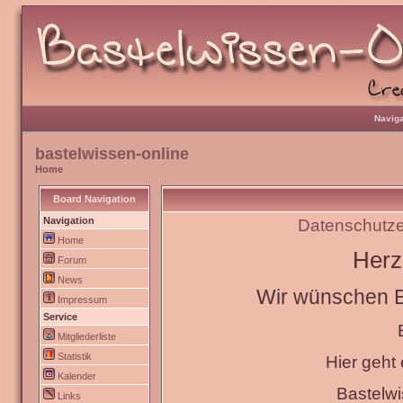
Naviga
bastelwissen-online
Home
Board Navigation
Navigation
Datenschutze
Home
Herz
Forum
News
Wir wünschen Eu
Impressum
Service
Mitgliederliste
Statistik
Hier geht
Kalender
Bastelw
Links