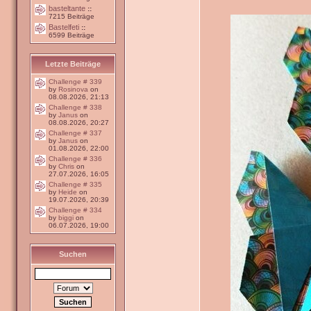
basteltante
::
7215 Beiträge
Bastelfeti
::
6599 Beiträge
Letzte Beiträge
Challenge # 339
by
Rosinova
on
08.08.2026, 21:13
Challenge # 338
by
Janus
on
08.08.2026, 20:27
Challenge # 337
by
Janus
on
01.08.2026, 22:00
Challenge # 336
by
Chris
on
27.07.2026, 16:05
Challenge # 335
by
Heide
on
19.07.2026, 20:39
Challenge # 334
by
biggi
on
06.07.2026, 19:00
Suchen