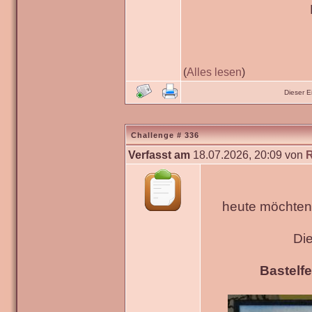
(
Alles lesen
)
Dieser 
Challenge # 336
Verfasst am
18.07.2026, 20:09 von
heute möchten 
Di
Bastelfe