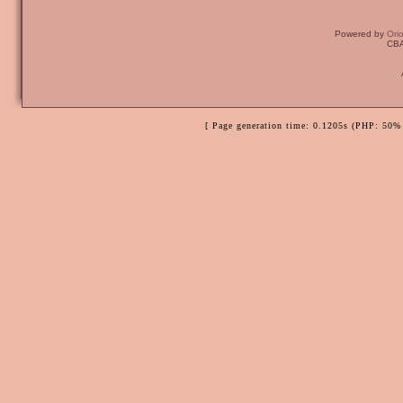
Powered by
Ori
CBA
[ Page generation time: 0.1205s (PHP: 50% 