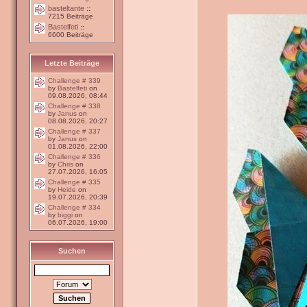
basteltante
::
7215 Beiträge
Bastelfeti
::
6600 Beiträge
Letzte Beiträge
Challenge # 339
by
Bastelfeti
on
09.08.2026, 08:44
Challenge # 338
by
Janus
on
08.08.2026, 20:27
Challenge # 337
by
Janus
on
01.08.2026, 22:00
Challenge # 336
by
Chris
on
27.07.2026, 16:05
Challenge # 335
by
Heide
on
19.07.2026, 20:39
Challenge # 334
by
biggi
on
06.07.2026, 19:00
Suchen