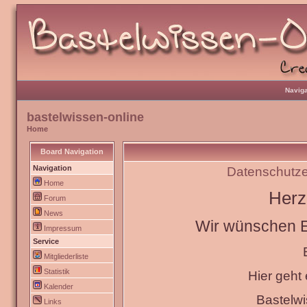
Naviga
bastelwissen-online
Home
Board Navigation
Navigation
Datenschutze
Home
Herz
Forum
News
Wir wünschen Eu
Impressum
Service
Mitgliederliste
Statistik
Hier geht
Kalender
Bastelw
Links