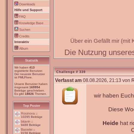
Downloads
Hilfe und Support
FAQ
Knowledge Base
Suchen
Credits
Über ein Gefällt mir (mit
Interaktiv
Album
Die Nutzung unseres 
Statistik
Wir haben
413
registrierte Benutzer.
Challenge # 339
Der neueste Benutzer
ist
FMLFlore
.
Verfasst am
08.08.2026, 21:13 von
Unsere Benutzer haben
insgesamt
169954
Beiträge geschrieben.
Es gibt
18826
Themen.
wir haben Euch
Top Poster
Diese Wo
Rosinova
::
10295 Beiträge
bitavin
Heide
hat ri
::
9488 Beiträge
O
Bastelei
::
9156 Beiträge