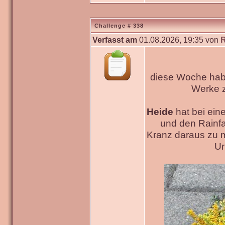
Challenge # 338
Verfasst am
01.08.2026, 19:35 von
diese Woche habe
Werke
Heide
hat bei ein
und den Rainfa
Kranz daraus zu 
Ur