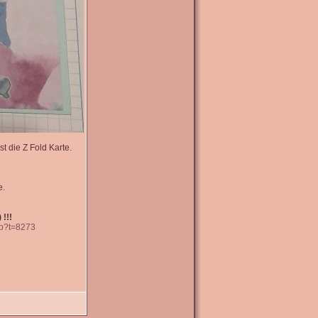
t die Z Fold Karte.
e.
 !!!
hp?t=8273