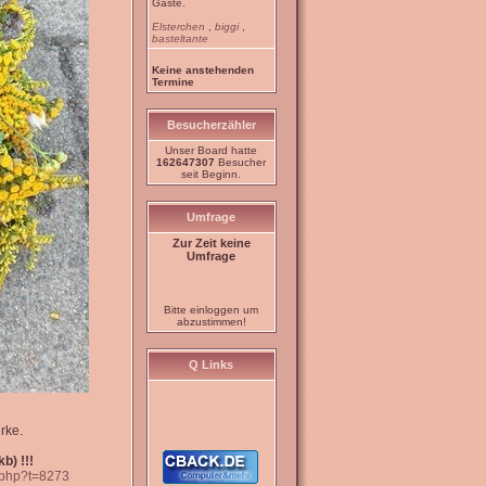
Gäste.
Elsterchen
,
biggi
,
basteltante
Keine anstehenden
Termine
Besucherzähler
Unser Board hatte
162647307
Besucher
seit Beginn.
Umfrage
Zur Zeit keine
Umfrage
Bitte einloggen um
abzustimmen!
Q Links
rke.
b) !!!
c.php?t=8273