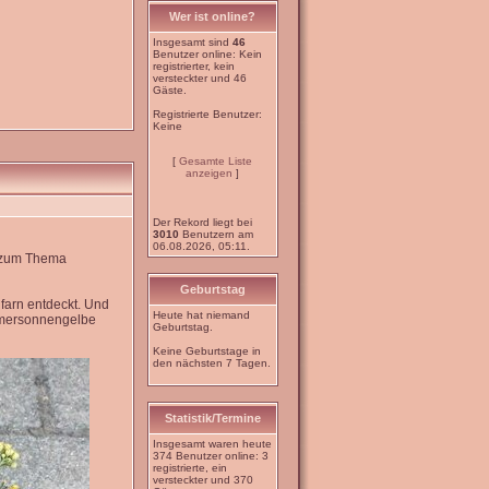
Wer ist online?
Insgesamt sind
46
Benutzer online: Kein
registrierter, kein
versteckter und 46
Gäste.
Registrierte Benutzer:
Keine
[
Gesamte Liste
anzeigen
]
Der Rekord liegt bei
3010
Benutzern am
06.08.2026, 05:11.
e zum Thema
Geburtstag
farn entdeckt. Und
Heute hat niemand
mmersonnengelbe
Geburtstag.
Keine Geburtstage in
den nächsten 7 Tagen.
Statistik/Termine
Insgesamt waren heute
374 Benutzer online: 3
registrierte, ein
versteckter und 370