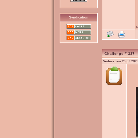
Syndication
(
Challenge # 337
Verfasst am
25.07.2026