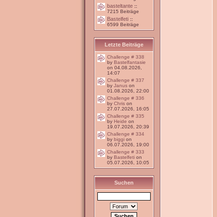
basteltante
::
7215 Beiträge
Bastelfeti
::
6599 Beiträge
Letzte Beiträge
Challenge # 338
by
Bastelfantasie
on 04.08.2026,
14:07
Challenge # 337
by
Janus
on
01.08.2026, 22:00
Challenge # 336
by
Chris
on
27.07.2026, 16:05
Challenge # 335
by
Heide
on
19.07.2026, 20:39
Challenge # 334
by
biggi
on
06.07.2026, 19:00
Challenge # 333
by
Bastelfeti
on
05.07.2026, 10:05
Suchen