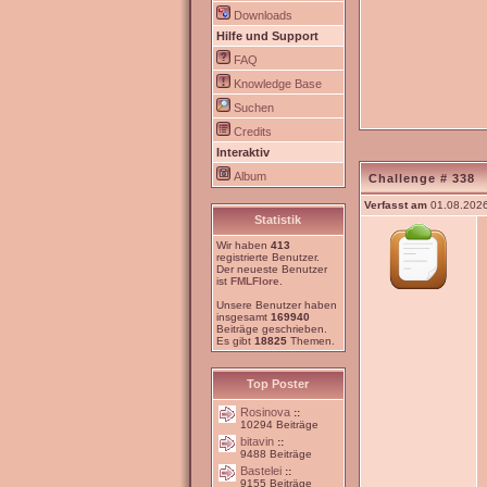
Downloads
Hilfe und Support
FAQ
Knowledge Base
Suchen
Credits
Interaktiv
Album
Challenge # 338
Verfasst am
01.08.2026
Statistik
Wir haben
413
registrierte Benutzer.
Der neueste Benutzer
ist
FMLFlore
.
Unsere Benutzer haben
insgesamt
169940
Beiträge geschrieben.
Es gibt
18825
Themen.
Top Poster
Rosinova
::
10294 Beiträge
bitavin
::
9488 Beiträge
Bastelei
::
9155 Beiträge