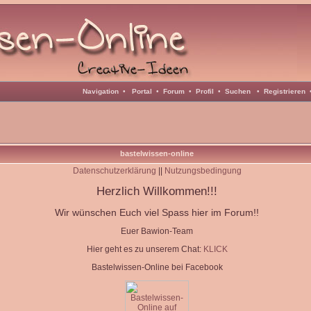
Navigation
•
Portal
•
Forum
•
Profil
•
Suchen
•
Registrieren
bastelwissen-online
Datenschutzerklärung
||
Nutzungsbedingung
Herzlich Willkommen!!!
Wir wünschen Euch viel Spass hier im Forum!!
Euer Bawion-Team
Hier geht es zu unserem Chat:
KLICK
Bastelwissen-Online bei Facebook