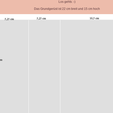
Los gehts :-)
Das Grundgerüst ist 22 cm breit und 15 cm hoch