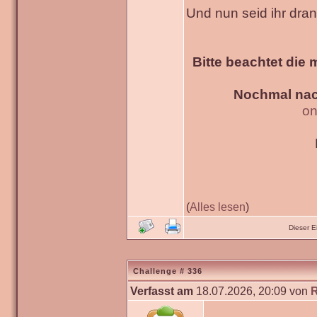
Und nun seid ihr dra
Bitte beachtet die 
Nochmal nac
on
(
Alles lesen
)
Dieser 
Challenge # 336
Verfasst am
18.07.2026, 20:09 von