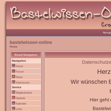
Naviga
bastelwissen-online
Home
Board Navigation
Navigation
Datenschutze
Home
Herz
Forum
News
Wir wünschen Eu
Impressum
Service
Mitgliederliste
Statistik
Hier geht
Kalender
Bastelw
Links