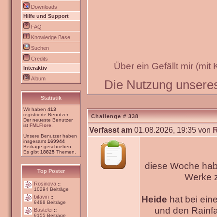
Downloads
Hilfe und Support
FAQ
Knowledge Base
Suchen
Credits
Über ein Gefällt mir (mit
Interaktiv
Album
Die Nutzung unseres 
Statistik
Wir haben
413
registrierte Benutzer.
Challenge # 338
Der neueste Benutzer
ist
FMLFlore
.
Verfasst am
01.08.2026, 19:35 von
Unsere Benutzer haben
insgesamt
169944
Beiträge geschrieben.
Es gibt
18825
Themen.
diese Woche habe
Top Poster
Werke
Rosinova
::
10294 Beiträge
bitavin
Heide
hat bei ein
::
9488 Beiträge
und den Rainfa
Bastelei
::
9155 Beiträge