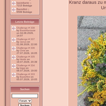
Kranz daraus zu 
basteltante
::
7215 Beiträge
Ur
Bastelfeti
::
6599 Beiträge
Letzte Beiträge
Challenge # 338
by
Bastelfantasie
on 04.08.2026,
14:07
Challenge # 337
by
Janus
on
01.08.2026, 22:00
Challenge # 336
by
Chris
on
27.07.2026, 16:05
Challenge # 335
by
Heide
on
19.07.2026, 20:39
Challenge # 334
by
biggi
on
06.07.2026, 19:00
Challenge # 333
by
Bastelfeti
on
05.07.2026, 10:05
Suchen