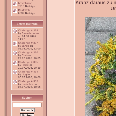
Kranz daraus zu 
basteltante
::
7215 Beiträge
Ur
Bastelfeti
::
6599 Beiträge
Letzte Beiträge
Challenge # 338
by
Bastelfantasie
on 04.08.2026,
14:07
Challenge # 337
by
Janus
on
01.08.2026, 22:00
Challenge # 336
by
Chris
on
27.07.2026, 16:05
Challenge # 335
by
Heide
on
19.07.2026, 20:39
Challenge # 334
by
biggi
on
06.07.2026, 19:00
Challenge # 333
by
Bastelfeti
on
05.07.2026, 10:05
Suchen