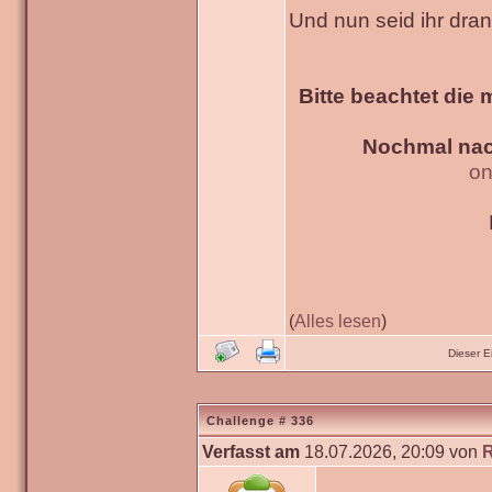
Und nun seid ihr dra
Bitte beachtet die 
Nochmal nac
on
(
Alles lesen
)
Dieser 
Challenge # 336
Verfasst am
18.07.2026, 20:09 von