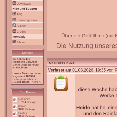
Downloads
Hilfe und Support
FAQ
Knowledge Base
Suchen
Credits
Über ein Gefällt mir (mit
Interaktiv
Album
Die Nutzung unseres 
Statistik
Wir haben
413
registrierte Benutzer.
Challenge # 338
Der neueste Benutzer
ist
FMLFlore
.
Verfasst am
01.08.2026, 19:35 von
Unsere Benutzer haben
insgesamt
169946
Beiträge geschrieben.
Es gibt
18825
Themen.
diese Woche habe
Top Poster
Werke
Rosinova
::
10294 Beiträge
bitavin
Heide
hat bei ein
::
9488 Beiträge
und den Rainfa
Bastelei
::
9156 Beiträge