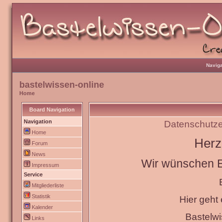
Naviga
bastelwissen-online
Home
Board Navigation
Navigation
Datenschutze
Home
Herz
Forum
News
Wir wünschen Eu
Impressum
Service
Mitgliederliste
Statistik
Hier geht
Kalender
Bastelw
Links