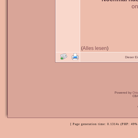
on
(
Alles lesen
)
Dieser E
Powered by
Ori
CBA
[ Page generation time: 0.1314s (PHP: 49% 