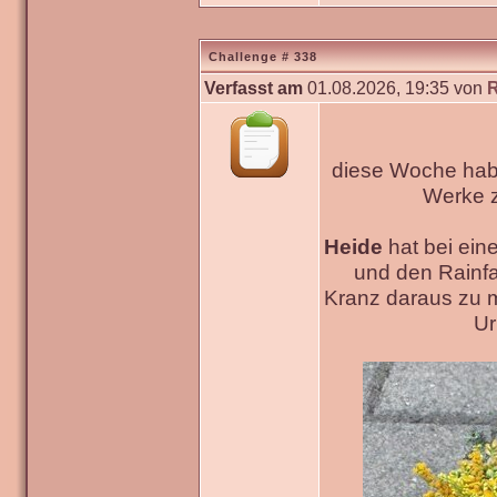
Challenge # 338
Verfasst am
01.08.2026, 19:35 von
diese Woche habe
Werke
Heide
hat bei ein
und den Rainfa
Kranz daraus zu 
Ur