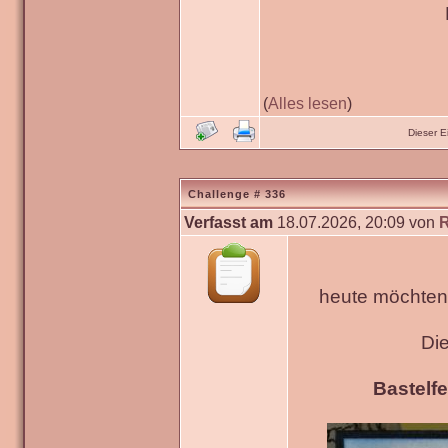
(
Alles lesen
)
Dieser 
Challenge # 336
Verfasst am
18.07.2026, 20:09 von
heute möchten 
Di
Bastelfe