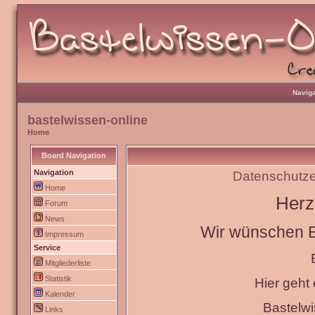
Naviga
bastelwissen-online
Home
Board Navigation
Navigation
Datenschutze
Home
Herz
Forum
News
Wir wünschen Eu
Impressum
Service
Mitgliederliste
Statistik
Hier geht
Kalender
Bastelw
Links