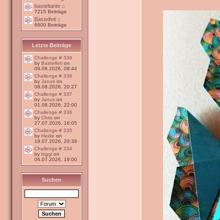
basteltante
::
7215 Beiträge
Bastelfeti
::
6600 Beiträge
Letzte Beiträge
Challenge # 339
by
Bastelfeti
on
09.08.2026, 08:44
Challenge # 338
by
Janus
on
08.08.2026, 20:27
Challenge # 337
by
Janus
on
01.08.2026, 22:00
Challenge # 336
by
Chris
on
27.07.2026, 16:05
Challenge # 335
by
Heide
on
19.07.2026, 20:39
Challenge # 334
by
biggi
on
06.07.2026, 19:00
Suchen