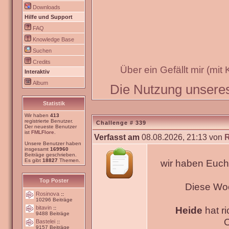
Downloads
Hilfe und Support
FAQ
Knowledge Base
Suchen
Credits
Über ein Gefällt mir (mit
Interaktiv
Album
Die Nutzung unseres 
Statistik
Wir haben
413
registrierte Benutzer.
Challenge # 339
Der neueste Benutzer
ist
FMLFlore
.
Verfasst am
08.08.2026, 21:13 von
Unsere Benutzer haben
insgesamt
169960
Beiträge geschrieben.
Es gibt
18827
Themen.
wir haben Euch
Top Poster
Diese Wo
Rosinova
::
10296 Beiträge
bitavin
Heide
hat ri
::
9488 Beiträge
O
Bastelei
::
9157 Beiträge