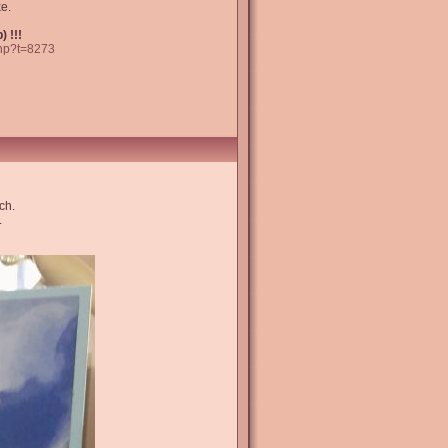
e.
 !!!
php?t=8273
ch.
.