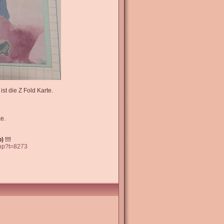
st die Z Fold Karte.
e.
 !!!
php?t=8273