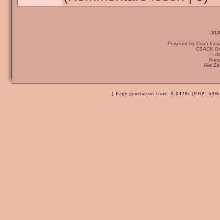
313
Powered by
Orion
bas
CBACK Ori
:-: 
Supp
Alle Z
[ Page generation time: 0.0428s (PHP: 53% 