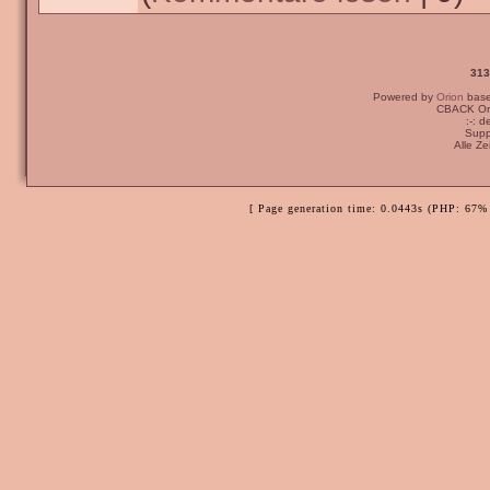
313
Powered by
Orion
bas
CBACK Ori
:-: 
Supp
Alle Z
[ Page generation time: 0.0443s (PHP: 67% 