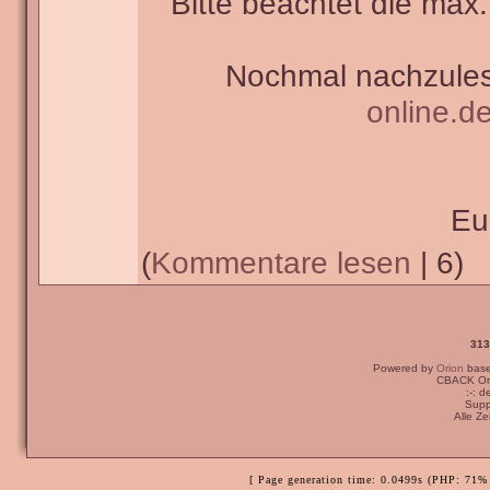
Bitte beachtet die max.
Nochmal nachzules
online.d
Eu
(
Kommentare lesen
| 6)
313
Powered by
Orion
bas
CBACK Ori
:-: 
Supp
Alle Z
[ Page generation time: 0.0499s (PHP: 71% 