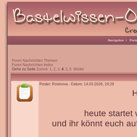
Navigation
•
Port
Foren Nachrichten Themen
Foren Nachrichten Index
Gehe zu Seite
Zurück
1
,
2
,
3
,
4
,
5
,
6
Weiter
Poster: Rosinova - Datum: 14.03.2026, 19:29
H
heute startet
und ihr könnt euch a