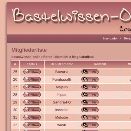
Navigation
•
Port
Mitgliederliste
bastelwissen-online Foren-Übersicht
» Mitgliederliste
#
Status
Benutzername
Kontakt
W
25
Bavaria
26
Pumbaaalfi
27
Maja05
28
hippe
29
Sandra-FG
30
icecube
31
Melodie
32
wasti