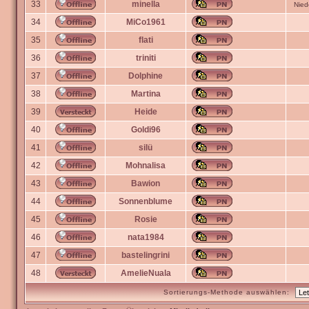
33
minella
Nied
34
MiCo1961
35
flati
36
triniti
37
Dolphine
38
Martina
39
Heide
40
Goldi96
41
silü
42
Mohnalisa
43
Bawion
44
Sonnenblume
45
Rosie
46
nata1984
47
bastelingrini
48
AmelieNuala
Sortierungs-Methode auswählen: