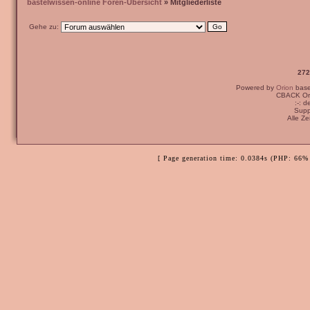
bastelwissen-online Foren-Übersicht
» Mitgliederliste
Gehe zu:
272
Powered by
Orion
bas
CBACK Ori
:-: 
Supp
Alle Z
[ Page generation time: 0.0384s (PHP: 66% 