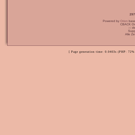
297
Powered by
Orion
bas
CBACK Ori
:-: 
Supp
Alle Z
[ Page generation time: 0.0403s (PHP: 72% 