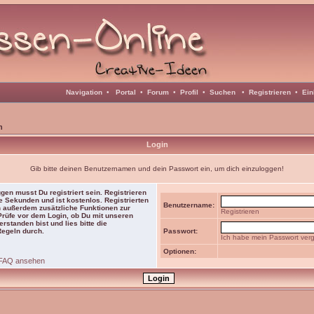
Navigation
•
Portal
•
Forum
•
Profil
•
Suchen
•
Registrieren
•
Ein
n
Login
Gib bitte deinen Benutzernamen und dein Passwort ein, um dich einzuloggen!
gen musst Du registriert sein. Registrieren
e Sekunden und ist kostenlos. Registrierten
Benutzername:
 außerdem zusätzliche Funktionen zur
Registrieren
 Prüfe vor dem Login, ob Du mit unseren
rstanden bist und lies bitte die
Regeln durch.
Passwort:
Ich habe mein Passwort ver
Optionen:
FAQ ansehen