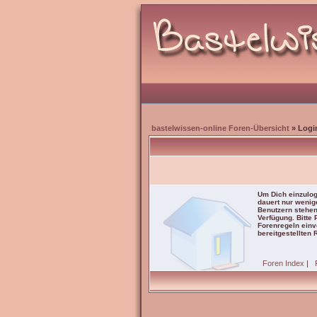
bastelwissen-online Foren-Übersicht
» Logi
Um Dich einzulog
dauert nur wenig
Benutzern stehen
Verfügung. Bitte
Forenregeln einve
bereitgestellten 
Foren Index
|