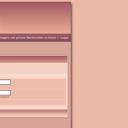
loggen, um private Nachrichten zu lesen
•
Login
gessen!