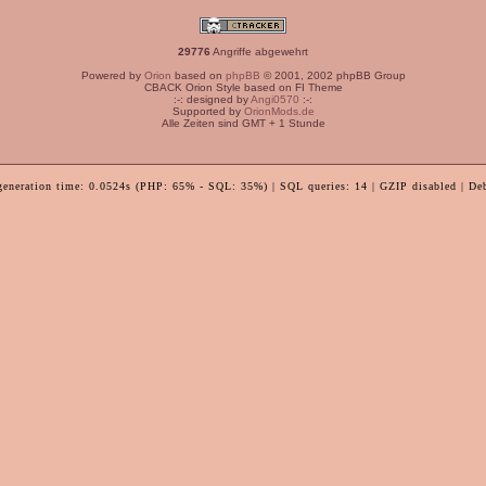
29776
Angriffe abgewehrt
Powered by
Orion
based on
phpBB
© 2001, 2002 phpBB Group
CBACK Orion Style based on FI Theme
:-: designed by
Angi0570
:-:
Supported by
OrionMods.de
Alle Zeiten sind GMT + 1 Stunde
generation time: 0.0524s (PHP: 65% - SQL: 35%) | SQL queries: 14 | GZIP disabled | De