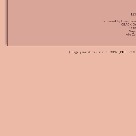
313
Powered by
Orion
bas
CBACK Ori
:-: 
Supp
Alle Z
[ Page generation time: 0.0339s (PHP: 76% 