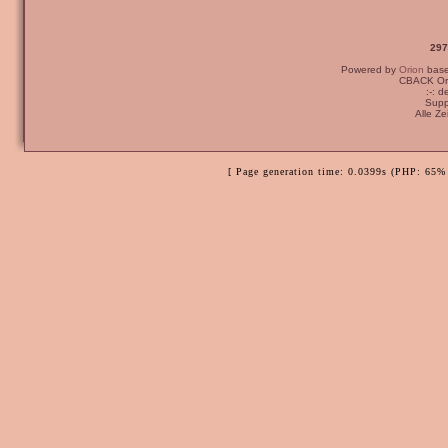
297
Powered by
Orion
bas
CBACK Ori
:-: 
Supp
Alle Z
[ Page generation time: 0.0399s (PHP: 65% 