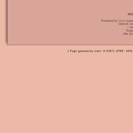
262
Powered by
Orion
bas
CBACK Ori
:-: 
Supp
Alle Z
[ Page generation time: 0.0387s (PHP: 66% 