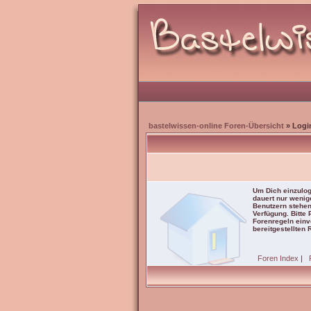
bastelwissen-online Foren-Übersicht
» Logi
Um Dich einzulog
dauert nur wenig
Benutzern stehen
Verfügung. Bitte
Forenregeln einve
bereitgestellten 
Foren Index
|