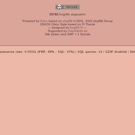
29782
Angriffe abgewehrt
Powered by
Orion
based on
phpBB
© 2001, 2002 phpBB Group
CBACK Orion Style based on FI Theme
:-: designed by
Angi0570
:-:
Supported by
OrionMods.de
Alle Zeiten sind GMT + 1 Stunde
generation time: 0.0355s (PHP: 69% - SQL: 31%) | SQL queries: 14 | GZIP disabled | De