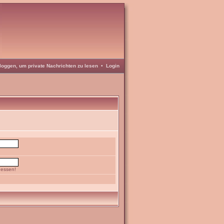
loggen, um private Nachrichten zu lesen
•
Login
gessen!