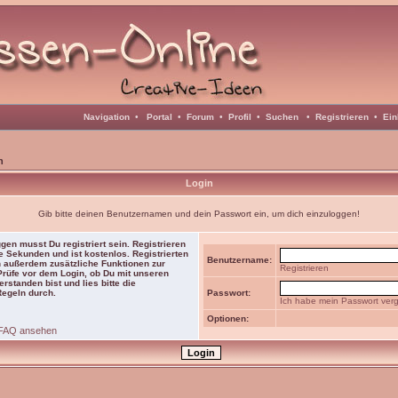
Navigation
•
Portal
•
Forum
•
Profil
•
Suchen
•
Registrieren
•
Ein
n
Login
Gib bitte deinen Benutzernamen und dein Passwort ein, um dich einzuloggen!
gen musst Du registriert sein. Registrieren
e Sekunden und ist kostenlos. Registrierten
Benutzername:
 außerdem zusätzliche Funktionen zur
Registrieren
 Prüfe vor dem Login, ob Du mit unseren
rstanden bist und lies bitte die
Regeln durch.
Passwort:
Ich habe mein Passwort ver
Optionen:
FAQ ansehen