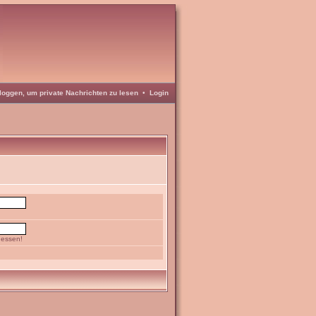
loggen, um private Nachrichten zu lesen
•
Login
gessen!