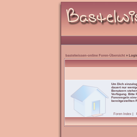
bastelwissen-online Foren-Übersicht
» Logi
Um Dich einzulog
dauert nur wenig
Benutzern stehen
Verfügung. Bitte
Forenregeln einve
bereitgestellten 
Foren Index
|