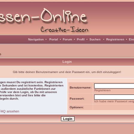
Navigation
•
Portal
•
Forum
•
Profil
•
Suchen
•
Registrieren
•
Ein
n
Login
Gib bitte deinen Benutzernamen und dein Passwort ein, um dich einzuloggen!
gen musst Du registriert sein. Registrieren
e Sekunden und ist kostenlos. Registrierten
Benutzername:
 außerdem zusätzliche Funktionen zur
Registrieren
 Prüfe vor dem Login, ob Du mit unseren
rstanden bist und lies bitte die
Regeln durch.
Passwort:
Ich habe mein Passwort ver
Optionen:
FAQ ansehen