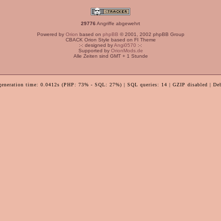
29776
Angriffe abgewehrt
Powered by
Orion
based on
phpBB
© 2001, 2002 phpBB Group
CBACK Orion Style based on FI Theme
:-: designed by
Angi0570
:-:
Supported by
OrionMods.de
Alle Zeiten sind GMT + 1 Stunde
generation time: 0.0412s (PHP: 73% - SQL: 27%) | SQL queries: 14 | GZIP disabled | De