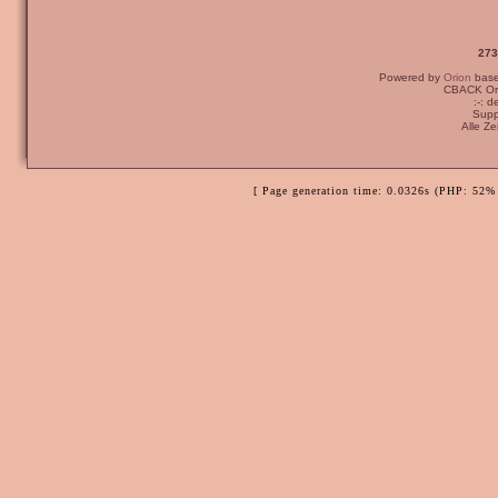
273
Powered by
Orion
bas
CBACK Ori
:-: 
Supp
Alle Z
[ Page generation time: 0.0326s (PHP: 52% 