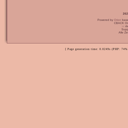
262
Powered by
Orion
bas
CBACK Ori
:-: 
Supp
Alle Z
[ Page generation time: 0.0249s (PHP: 74% 