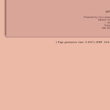
297
Powered by
Orion
bas
CBACK Ori
:-: 
Supp
Alle Z
[ Page generation time: 0.0357s (PHP: 61% 