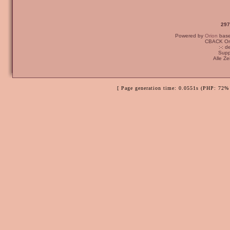
297
Powered by
Orion
bas
CBACK Ori
:-: 
Supp
Alle Z
[ Page generation time: 0.0551s (PHP: 72% 