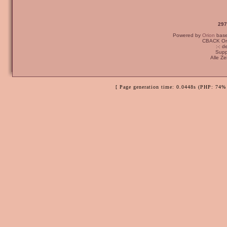
297
Powered by
Orion
bas
CBACK Ori
:-: 
Supp
Alle Z
[ Page generation time: 0.0448s (PHP: 74% 