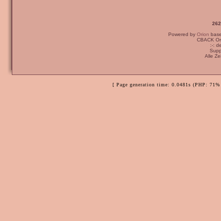
262
Powered by
Orion
bas
CBACK Ori
:-: 
Supp
Alle Z
[ Page generation time: 0.0481s (PHP: 71% 