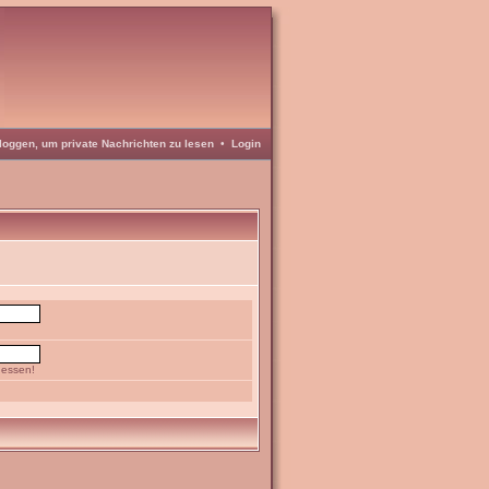
loggen, um private Nachrichten zu lesen
•
Login
gessen!