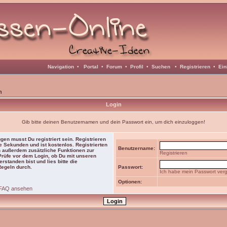
Navigation
•
Portal
•
Forum
•
Profil
•
Suchen
•
Registrieren
•
Ein
n
Login
Gib bitte deinen Benutzernamen und dein Passwort ein, um dich einzuloggen!
gen musst Du registriert sein. Registrieren
e Sekunden und ist kostenlos. Registrierten
Benutzername:
 außerdem zusätzliche Funktionen zur
Registrieren
 Prüfe vor dem Login, ob Du mit unseren
rstanden bist und lies bitte die
Regeln durch.
Passwort:
Ich habe mein Passwort ver
Optionen:
FAQ ansehen