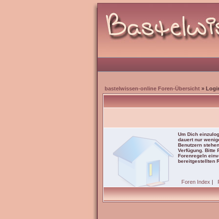
bastelwissen-online Foren-Übersicht
» Logi
Um Dich einzulog
dauert nur wenig
Benutzern stehen
Verfügung. Bitte
Forenregeln einve
bereitgestellten 
Foren Index
|