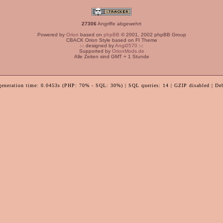
27306
Angriffe abgewehrt
Powered by
Orion
based on
phpBB
© 2001, 2002 phpBB Group
CBACK Orion Style based on FI Theme
:-: designed by
Angi0570
:-:
Supported by
OrionMods.de
Alle Zeiten sind GMT + 1 Stunde
generation time: 0.0453s (PHP: 70% - SQL: 30%) | SQL queries: 14 | GZIP disabled | De