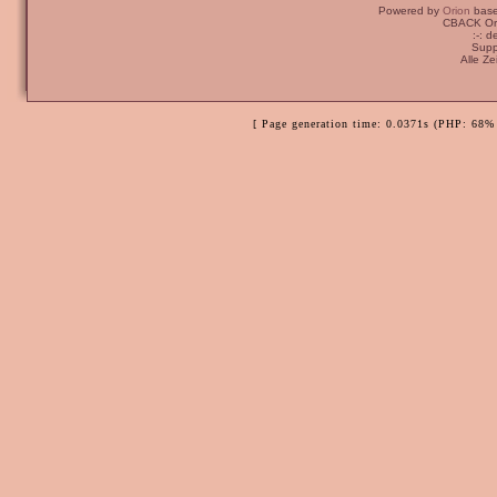
Powered by
Orion
bas
CBACK Ori
:-: 
Supp
Alle Z
[ Page generation time: 0.0371s (PHP: 68% 