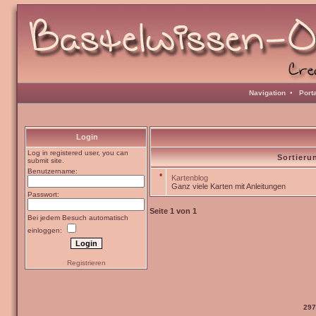
Navigation
•
Port
Login
Log in registered user, you can
Sortieru
submit site.
Benutzername:
•
Kartenblog
Ganz viele Karten mit Anleitungen
Passwort:
Seite
1
von
1
Bei jedem Besuch automatisch
einloggen:
Registrieren
297