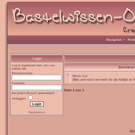
Navigation
•
Port
Login
Log in registered user, you can
Sortieru
submit site.
Benutzername:
•
Blinde Kuh
Alles und noch viel mehr für die Kinder im 
Passwort:
Seite
1
von
1
Bei jedem Besuch automatisch
einloggen:
Registrieren
262