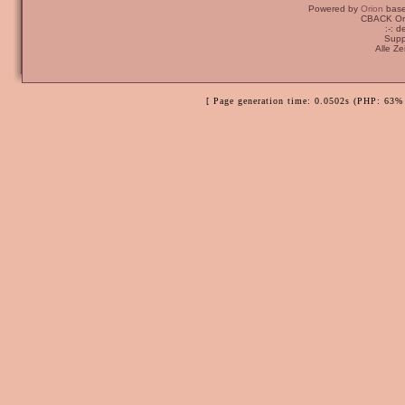
Powered by
Orion
bas
CBACK Ori
:-: 
Supp
Alle Z
[ Page generation time: 0.0502s (PHP: 63% 