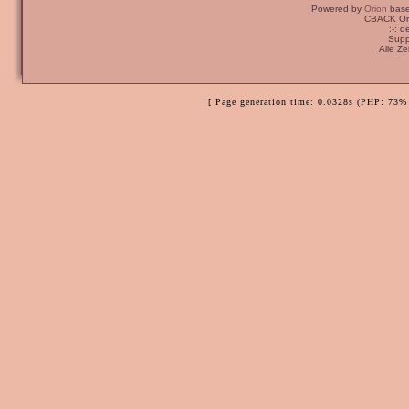
Powered by
Orion
bas
CBACK Ori
:-: 
Supp
Alle Z
[ Page generation time: 0.0328s (PHP: 73% 