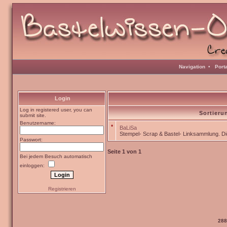
Navigation
•
Port
Login
Log in registered user, you can
Sortieru
submit site.
Benutzername:
•
BaLiSa
Stempel- Scrap & Bastel- Linksammlung. Die
Passwort:
Seite
1
von
1
Bei jedem Besuch automatisch
einloggen:
Registrieren
288