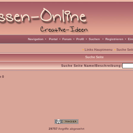
Navigation
•
Portal
•
Forum
•
Profil
•
Suchen
•
Registrieren
•
Ein
•
Links Hauptmenu
•
Suche Sei
Suche Seite
Suche Seite Name/Beschreibung:
n
0
29757
Angriffe abgewehrt