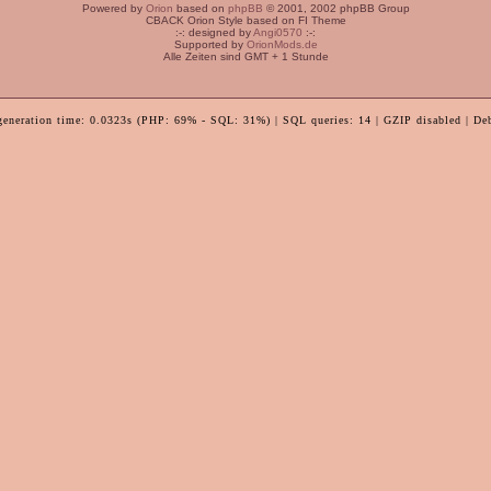
Powered by
Orion
based on
phpBB
© 2001, 2002 phpBB Group
CBACK Orion Style based on FI Theme
:-: designed by
Angi0570
:-:
Supported by
OrionMods.de
Alle Zeiten sind GMT + 1 Stunde
generation time: 0.0323s (PHP: 69% - SQL: 31%) | SQL queries: 14 | GZIP disabled | De