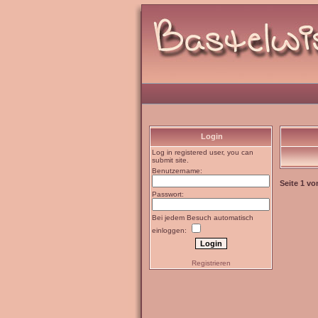
Login
Log in registered user, you can
submit site.
Benutzername:
Seite
1
vo
Passwort:
Bei jedem Besuch automatisch
einloggen:
Registrieren