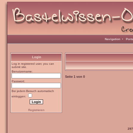
Navigation
•
Port
Login
Log in registered user, you can
submit site.
Benutzername:
Seite
1
von
0
Passwort:
Bei jedem Besuch automatisch
einloggen:
Registrieren
297