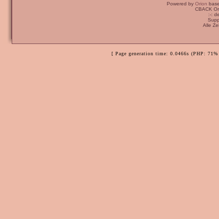
Powered by
Orion
bas
CBACK Ori
:-: 
Supp
Alle Z
[ Page generation time: 0.0466s (PHP: 71% 