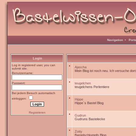
Navigation
•
Port
Login
Log in registered user, you can
•
Ajascha
submit site.
Mein Blog ist noch neu. Ich versuche dor
Benutzername:
•
Passwort:
teugelchen
teugelchens Perlentiere
Bei jedem Besuch automatisch
•
einloggen:
Hippe
Hippe`s Bastel Blog
Registrieren
•
Gudrun
Gudruns Bastelecke
•
Zotty
Bastelschlumpfs Blog