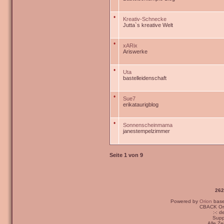
•
Kreativ-Schnecke
Jutta`s kreative Welt
•
xARix
Ariswerke
•
Uta
bastelleidenschaft
•
Sue7
erikataurigblog
•
Sonnenscheinmama
janestempelzimmer
Seite
1
von
9
262
Powered by
Orion
bas
CBACK Ori
:-: 
Supp
Alle Z