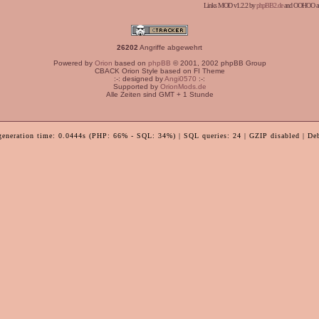
Links MOD v1.2.2 by
phpBB2.de
and OOHOO a
26202
Angriffe abgewehrt
Powered by
Orion
based on
phpBB
© 2001, 2002 phpBB Group
CBACK Orion Style based on FI Theme
:-: designed by
Angi0570
:-:
Supported by
OrionMods.de
Alle Zeiten sind GMT + 1 Stunde
generation time: 0.0444s (PHP: 66% - SQL: 34%) | SQL queries: 24 | GZIP disabled | De