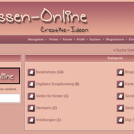
Navigation
•
Portal
•
Forum
•
Profil
•
Suchen
•
Registrieren
•
Ein
•
Suche Seit
Kategorie
Bastelshops
(14)
Blog
Digitales Scrapbooking
(8)
Karte
ken würdest.
Seiten für Kinder
(1)
Sonst
Stempeln
(2)
Sket
Anleitungen
(1)
Digi 