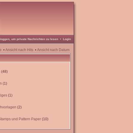
loggen, um private Nachrichten zu lesen
•
Login
e
•
Ansicht nach Hits
•
Ansicht nach Datum
s
(48)
n
(1)
iges
(1)
chvorlagen
(2)
Stamps und Pattern Paper
(10)